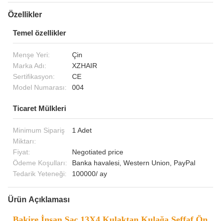
Özellikler
Temel özellikler
Menşe Yeri:
Çin
Marka Adı:
XZHAIR
Sertifikasyon:
CE
Model Numarası:
004
Ticaret Mülkleri
Minimum Sipariş
1 Adet
Miktarı:
Fiyat:
Negotiated price
Ödeme Koşulları:
Banka havalesi, Western Union, PayPal
Tedarik Yeteneği:
100000/ ay
Ürün Açıklaması
Bakire İnsan Saç 13X4 Kulaktan Kulağa Şeffaf Ön