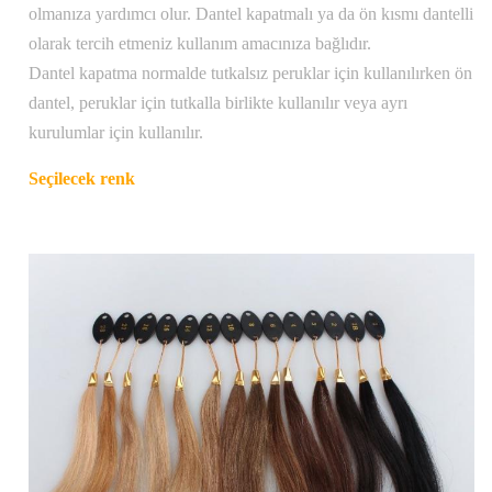
olmanıza yardımcı olur. Dantel kapatmalı ya da ön kısmı dantelli
olarak tercih etmeniz kullanım amacınıza bağlıdır.
Dantel kapatma normalde tutkalsız peruklar için kullanılırken ön
dantel, peruklar için tutkalla birlikte kullanılır veya ayrı
kurulumlar için kullanılır.
Seçilecek renk