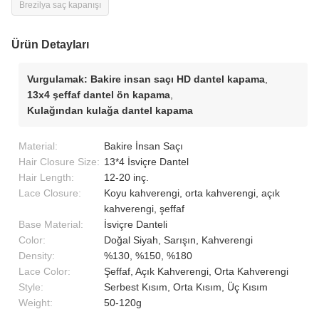
Brezilya saç kapanışı
Ürün Detayları
Vurgulamak:
Bakire insan saçı HD dantel kapama
,
13x4 şeffaf dantel ön kapama
,
Kulağından kulağa dantel kapama
Material:
Bakire İnsan Saçı
Hair Closure Size:
13*4 İsviçre Dantel
Hair Length:
12-20 inç.
Lace Closure:
Koyu kahverengi, orta kahverengi, açık
kahverengi, şeffaf
Base Material:
İsviçre Danteli
Color:
Doğal Siyah, Sarışın, Kahverengi
Density:
%130, %150, %180
Lace Color:
Şeffaf, Açık Kahverengi, Orta Kahverengi
Style:
Serbest Kısım, Orta Kısım, Üç Kısım
Weight:
50-120g