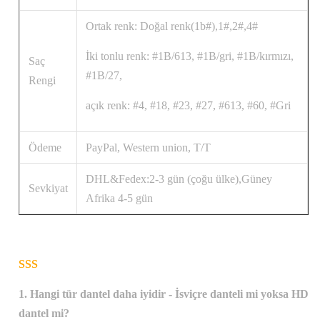
Ortak renk: Doğal renk(1b#),1#,2#,4#
İki tonlu renk: #1B/613, #1B/gri, #1B/kırmızı,
Saç
#1B/27,
Rengi
açık renk: #4, #18, #23, #27, #613, #60, #Gri
Ödeme
PayPal, Western union, T/T
DHL&Fedex:2-3 gün (çoğu ülke),Güney
Sevkiyat
Afrika 4-5 gün
SSS
1. Hangi tür dantel daha iyidir - İsviçre danteli mi yoksa HD
dantel mi?