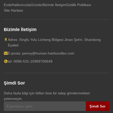
Evde
Hakkımızda
Ürünler
Bizimle İletişim
Gizlilik Politikası
Site Haritası
Bizimle İletişim
Adres: Xingfu Yolu Licheng Bölgesi Jinan Şehri, Shandong
Eyaleti
E-posta:
penny@human-hairbundles.com
tel: 0086-531-15969700649
Şimdi Sor
Daha fazla bilgi için lütfen bize bir talep göndermekten
çekinmeyin.
Şimdi Sor