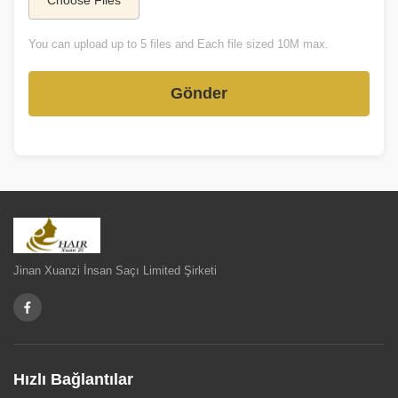
Choose Files
You can upload up to 5 files and Each file sized 10M max.
Gönder
Jinan Xuanzi İnsan Saçı Limited Şirketi
Hızlı Bağlantılar