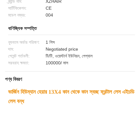
ব্র্যান্ড নাম:
XZHAIR
সার্টিফিকেশন:
CE
মডেল নম্বর:
004
বাণিজ্যিক সম্পত্তি
ন্যূনতম অর্ডার পরিমাণ:
1 পিস
দাম:
Negotiated price
পেমেন্ট শর্তাবলী:
টি/টি, ওয়েস্টার্ন ইউনিয়ন, পেপ্যাল
সরবরাহ ক্ষমতা:
100000/ মাস
পণ্য বিবরণ
ভার্জিন হিউম্যান হেয়ার 13X4 কান থেকে কান স্বচ্ছ ফ্রন্টাল লেস এইচডি
লেস বন্ধ