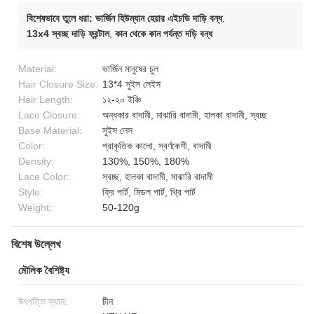
বিশেষভাবে তুলে ধরা:
ভার্জিন হিউম্যান হেয়ার এইচডি দাড়ি বন্ধ
,
13x4 স্বচ্ছ দাড়ি ফ্রন্টাল
,
কান থেকে কান পর্যন্ত দড়ি বন্ধ
Material:
ভার্জিন মানুষের চুল
Hair Closure Size:
13*4 সুইস লেইস
Hair Length:
১২-২০ ইঞ্চি
Lace Closure:
অন্ধকার বাদামী, মাঝারি বাদামী, হালকা বাদামী, স্বচ্ছ
Base Material:
সুইস লেস
Color:
প্রাকৃতিক কালো, স্বর্ণকেশী, বাদামী
Density:
130%, 150%, 180%
Lace Color:
স্বচ্ছ, হালকা বাদামী, মাঝারি বাদামী
Style:
ফ্রি পার্ট, মিডল পার্ট, থ্রি পার্ট
Weight:
50-120g
বিশেষ উল্লেখ
মৌলিক বৈশিষ্ট্য
উৎপত্তি স্থান:
চীন