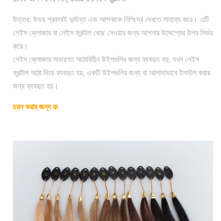
উত্তর: উভয় প্রকারই দুর্দান্ত এবং আপনাকে নিশ্ছিদ্র দেখতে সাহায্য করে। এটি
লেইস ক্লোজার বা লেইস ফ্রন্টাল বেছে নেওয়ার জন্য আপনার উদ্দেশ্যের উপর নির্ভর
করে।
লেইস ক্লোজার সাধারণত আঠাবিহীন উইগগুলির জন্য ব্যবহৃত হয়, যখন লেইস
ফ্রন্টাল আঠা দিয়ে ব্যবহৃত হয়, একটি উইগগুলির জন্য বা আলাদাভাবে ইনস্টল করার
জন্য ব্যবহৃত হয়।
চয়ন করার জন্য রং