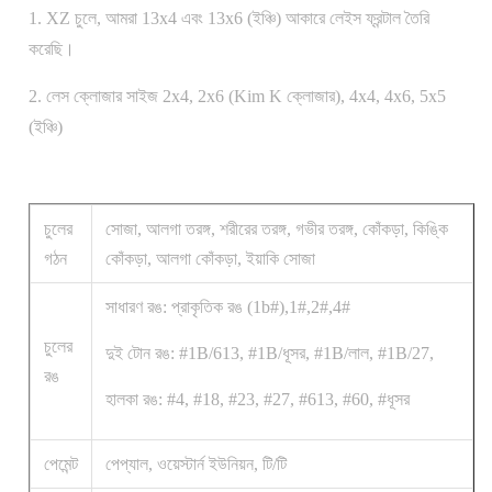
1. XZ চুলে, আমরা 13x4 এবং 13x6 (ইঞ্চি) আকারে লেইস ফ্রন্টাল তৈরি
করেছি।
2. লেস ক্লোজার সাইজ 2x4, 2x6 (Kim K ক্লোজার), 4x4, 4x6, 5x5
(ইঞ্চি)
চুলের
সোজা, আলগা তরঙ্গ, শরীরের তরঙ্গ, গভীর তরঙ্গ, কোঁকড়া, কিঙ্কি
গঠন
কোঁকড়া, আলগা কোঁকড়া, ইয়াকি সোজা
সাধারণ রঙ: প্রাকৃতিক রঙ (1b#),1#,2#,4#
চুলের
দুই টোন রঙ: #1B/613, #1B/ধূসর, #1B/লাল, #1B/27,
রঙ
হালকা রঙ: #4, #18, #23, #27, #613, #60, #ধূসর
পেমেন্ট
পেপ্যাল, ওয়েস্টার্ন ইউনিয়ন, টি/টি