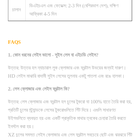
ডিএইচএল এবং ফেডেক্স: 2-3 দিন (বেশিরভাগ দেশ), দক্ষিণ
চালান
আফ্রিকা 4-5 দিন
FAQS
1. কোন ধরনের লেইস ভালো - সুইস লেস বা এইচডি লেইস?
উত্তর: উত্তর হল ন্যাচারাল লুক ক্লোজার এবং ফ্রন্টাল উভয়ের জন্যই দারুণ।
HD লেইস মাঝারি বাদামী সুইস লেসের তুলনায় একটু পাতলা এবং রঙে হালকা।
2. লেস ক্লোজার এবং লেইস ফ্রন্টাল কি?
উত্তর: লেস ক্লোজার এবং ফ্রন্টাল হল চুলের টুকরো যা 100% হাতে তৈরি করা হয়,
প্রতিটি চুলের স্ট্র্যান্ডকে লেসের টুকরোগুলিতে গিঁট দিয়ে। এগুলি সাধারণত
উইগগুলিতে ব্যবহৃত হয় এবং একটি প্রাকৃতিক মাথার ত্বকের চেহারা তৈরি করতে
ইনস্টল করা হয়।
XZ চুলের সমস্ত লেইস ক্লোজার এবং লেস ফ্রন্টাল সবচেয়ে ছোট এবং ঝরঝরে গিঁট