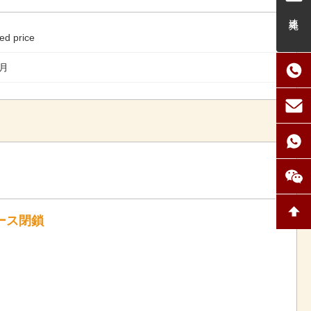
連絡先
ed price
/月
レース閉鎖