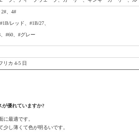
2#、4#
1B/レッド、#1B/27、
3、#60、#グレー
フリカ 4-5 日
ースが優れていますか?
正面に最適です。
て少し薄くて色が明るいです。