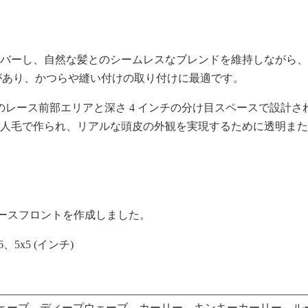
際をカバーし、自然な髪とのシームレスなブレンドを維持しながら
があり、かつらや縫い付けの取り付けに最適です。
3 インチのレース前部エリアと深さ 4 インチの分け目スペースで
% 人毛で作られ、リアルな頭皮の外観を実現するために透明また
ンチ) のレースフロントを作成しました。
6、5x5 (インチ)
ェーブ、ディープウェーブ、カーリー、キンキーカーリー、ル