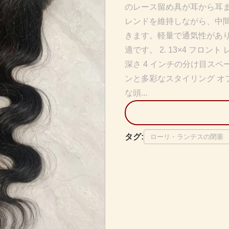
のレース留め具が耳から耳
レンドを維持しながら、中
きます。軽量で通気性があ
適です。 2. 13×4 フロ
深さ 4 インチの分け目ス
ンと多彩なスタイリング オ
な頭...
タグ:
ローリ・ランテスの閉塞