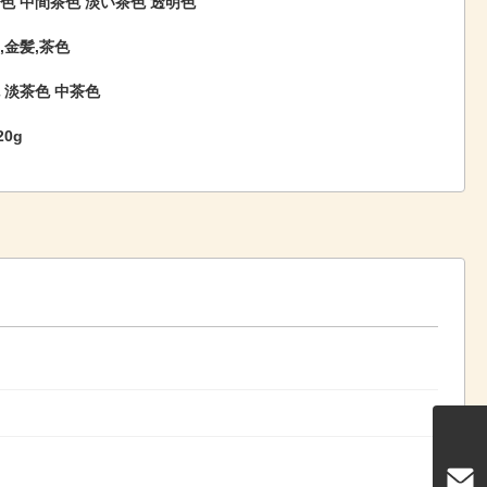
色 中間茶色 淡い茶色 透明色
,金髪,茶色
 淡茶色 中茶色
20g