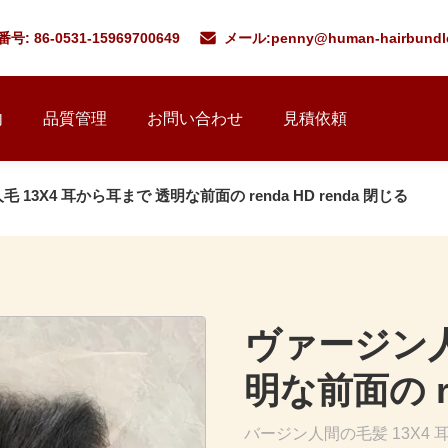
号: 86-0531-15969700649
メール:
penny@human-hairbundl
内
品質管理
お問い合わせ
見積依頼
 13X4 耳から耳まで 透明な前面の renda HD renda 閉じる
ヴァージン人
明な前面の re
バージン人間の毛髪 13X4 