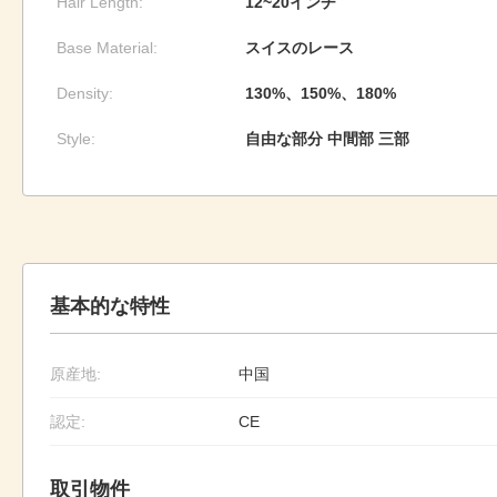
Hair Length:
12~20インチ
Base Material:
スイスのレース
Density:
130%、150%、180%
Style:
自由な部分 中間部 三部
基本的な特性
原産地:
中国
認定:
CE
取引物件