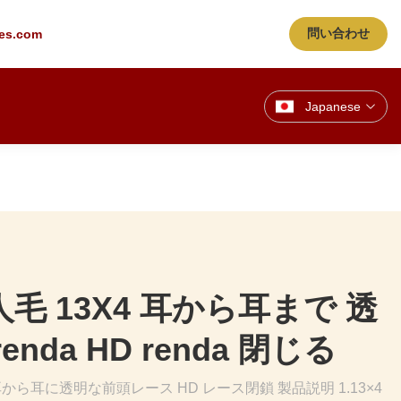
問い合わせ
es.com
Japanese
毛 13X4 耳から耳まで 透
nda HD renda 閉じる
耳から耳に透明な前頭レース HD レース閉鎖 製品説明 1.13×4