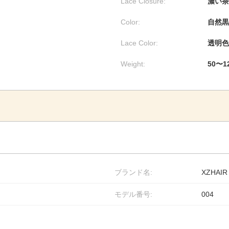
Lace Closure:
濃い茶
Color:
自然黒
Lace Color:
透明色
Weight:
50〜1
ブランド名:
XZHAIR
モデル番号:
004