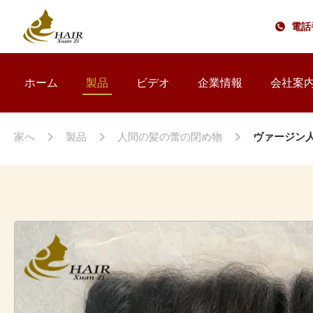
電話番
ホーム
製品
ビデオ
企業情報
会社案
家へ
製品
人間の髪の蕾の閉め物
ヴァージン人毛