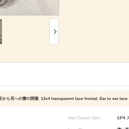
面 耳から耳への蕾の閉塞
,
13x4 transparent lace frontal
,
Ear to ear lace
Hair Closure Size:
13*