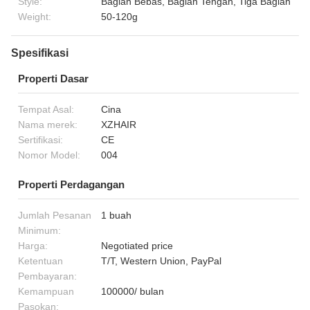
Style:
Bagian Bebas, Bagian Tengah, Tiga Bagian
Weight:
50-120g
Spesifikasi
Properti Dasar
Tempat Asal:
Cina
Nama merek:
XZHAIR
Sertifikasi:
CE
Nomor Model:
004
Properti Perdagangan
Jumlah Pesanan
1 buah
Minimum:
Harga:
Negotiated price
Ketentuan
T/T, Western Union, PayPal
Pembayaran:
Kemampuan
100000/ bulan
Pasokan: