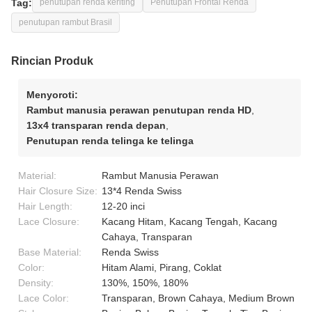
Tag:
penutupan renda keriting
Penutupan Frontal Renda
penutupan rambut Brasil
Rincian Produk
Menyoroti:
Rambut manusia perawan penutupan renda HD
,
13x4 transparan renda depan
,
Penutupan renda telinga ke telinga
Material:
Rambut Manusia Perawan
Hair Closure Size:
13*4 Renda Swiss
Hair Length:
12-20 inci
Lace Closure:
Kacang Hitam, Kacang Tengah, Kacang
Cahaya, Transparan
Base Material:
Renda Swiss
Color:
Hitam Alami, Pirang, Coklat
Density:
130%, 150%, 180%
Lace Color:
Transparan, Brown Cahaya, Medium Brown