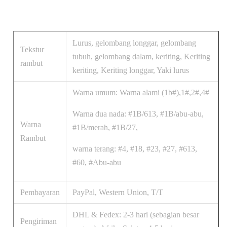
Lurus, gelombang longgar, gelombang
Tekstur
tubuh, gelombang dalam, keriting, Keriting
rambut
keriting, Keriting longgar, Yaki lurus
Warna umum: Warna alami (1b#),1#,2#,4#
Warna dua nada: #1B/613, #1B/abu-abu,
Warna
#1B/merah, #1B/27,
Rambut
warna terang: #4, #18, #23, #27, #613,
#60, #Abu-abu
Pembayaran
PayPal, Western Union, T/T
DHL & Fedex: 2-3 hari (sebagian besar
Pengiriman