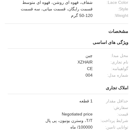
Lace Color:
شفاف، قهوه ای روشن، قهوه ای متوسط
Style:
قسمت رایگان، قسمت میانی، سه قسمت
Weight:
50-120 گرم
مشخصات
ویژگی های اساسی
محل مبدا:
چین
نام تجاری:
XZHAIR
گواهینامه:
CE
شماره مدل:
004
املاک تجاری
حداقل مقدار
1 قطعه
سفارش:
قیمت:
Negotiated price
شرایط پرداخت:
T/T، وسترن یونیون، پی پال
توانایی تامین:
100000/ ماه