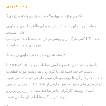
سوالات عمومی
1کدوم نوع دنده بهتره؟ دنده سوئیس یا دنده اچ دی؟
جواب: جواب این است که هر دو برای ظاهر طبیعی و جلویی
عالی هستند.
دنده HD کمی نازک تر و روشن تر در مقایسه با دنده سوئیسی
قهوه ای متوسط است.
2بسته شدن دنده و دنده جلوي چيست؟
پاسخ: بسته شدن دنده و جلویی قطعات مو هستند که 100٪ با
دست ساخته شده اند، با گره زدن هر رشته مو به قطعات
دنده.معمولاً از آن ها روی موهای موی طبیعی استفاده می شود.
تمام بندي هاي ديس و ديس جلويي از XZ Hair از موهاي طبيعي
انسان توسط کارگران ماهر ساخته شده تا از زيرين ترين و
مرتب ترين گره ها اطمینان حاصل شود.