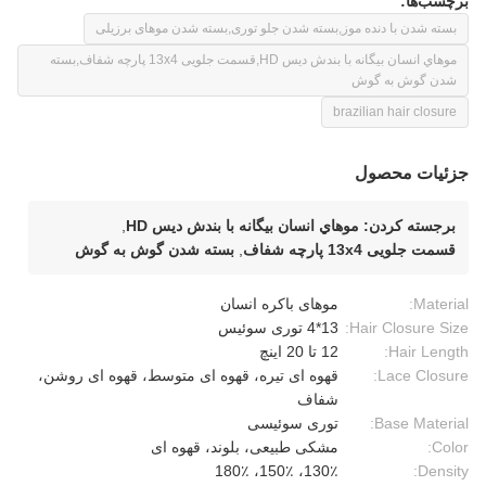
برچسب‌ها:
بسته شدن با دنده موز,بسته شدن جلو توری,بسته شدن موهای برزیلی
موهاي انسان بيگانه با بندش ديس HD,قسمت جلویی 13x4 پارچه شفاف,بسته
شدن گوش به گوش
brazilian hair closure
جزئیات محصول
برجسته کردن:
موهاي انسان بيگانه با بندش ديس HD
,
قسمت جلویی 13x4 پارچه شفاف
,
بسته شدن گوش به گوش
Material:
موهای باکره انسان
Hair Closure Size:
13*4 توری سوئیس
Hair Length:
12 تا 20 اينچ
Lace Closure:
قهوه ای تیره، قهوه ای متوسط، قهوه ای روشن،
شفاف
Base Material:
توری سوئیسی
Color:
مشکی طبیعی، بلوند، قهوه ای
130٪، 150٪، 180٪
Density: