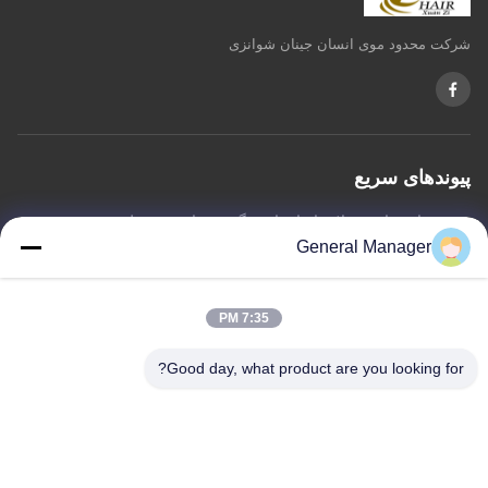
شرکت محدود موی انسان جینان شوانزی
پیوندهای سریع
خونه
درباره ما
محصولات
با ما تماس بگیرید
سیاست حفظ حریم خصوصی
نقشه سایت
General Manager
7:35 PM
با ما تماس بگیرید
Good day, what product are you looking for?
نشانی: جاده Xingfu منطقه Licheng شهر جینان، استان شان دونگ
ایمیل:
penny@human-hairbundles.com
تلفن: 86-0531-15969700649