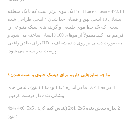
2.13×4 Front Lace Closure یک موی برتر است که با یک منطقه
پیشانی 13 اینچی پهن و فضای جدا شدن 4 اینچی طراحی شده
است ، که یک خط موی طبیعی و گزینه های سبک متنوعی را
فراهم می کند.معمولاً از موهای 100٪ انسان ساخته می شود و
به صورت دستی بر روی دنده شفاف یا HD برای ظاهر واقعی
پوست سر بسته می شود.
ما چه سايزهايي داريم براي ديسک جلوي و بسته شدن؟
1. در XZ Hair، ما در اندازه 13x4 و 13x6 (اینچ) ، لباس های
پیشانی دنده دار درست کردیم.
2اندازه بندش دنده 2x4، 2x6 (بندش کیم کی) ، 4x4، 4x6، 5x5
(اینچ)