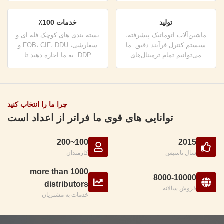
تست حرفه ای است.
همکاری کنیم.
تولید
خدمات 100٪
ماشین‌آلات اتوماتیک پیشرفته،
بسته بندی های کوچک فله ای و
سیستم کنترل فرآیند دقیق. ما
سفارشی، FOB، CIF، DDU و
می‌توانیم تمام ترمینال‌های
DDP. به ما اجازه دهید تا
الکتریکی را فراتر از نیاز شما
بهترین راه حل را برای تمام
تولید کنیم.
نگرانی های شما پیدا کنیم.
چرا ما را انتخاب کنید
توانایی های قوی ما فراتر از اعداد است
100~200
2015
سال تاسیس
کارمندان
more than 1000
8000-10000
distributors
فروش سالانه
خدمات به مشتریان