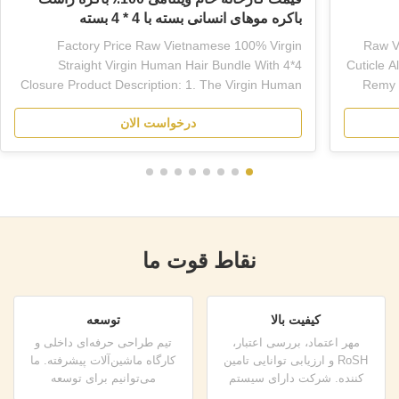
باکره موهای انسانی بسته با 4 * 4 بسته
Factory Price Raw Vietnamese 100% Virgin
Raw V
Straight Virgin Human Hair Bundle With 4*4
Cuticle 
Closure Product Description: 1. The Virgin Human
Remy H
Hair Bundles are available in lengths ranging from
our pr
درخواست الان
8 inches to 30 inches, making it easy to find the
from 10
perfect length for your needs. Each bundle weighs
finish. 
100 grams, which ...
نقاط قوت ما
کیفیت بالا
توسعه
مهر اعتماد، بررسی اعتبار،
تیم طراحی حرفه‌ای داخلی و
RoSH و ارزیابی توانایی تامین
کارگاه ماشین‌آلات پیشرفته. ما
کننده. شرکت دارای سیستم
می‌توانیم برای توسعه
کنترل کیفیت دقیق و آزمایشگاه
محصولاتی که نیاز دارید