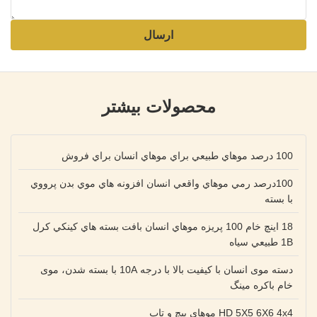
ارسال
محصولات بیشتر
100 درصد موهاي طبيعي براي موهاي انسان براي فروش
100درصد رمي موهاي واقعي انسان افزونه هاي موي بدن پرووي
با بسته
18 اينچ خام 100 پريزه موهاي انسان بافت بسته هاي کينکي کرل
1B طبيعي سياه
دسته موی انسان با کیفیت بالا با درجه 10A با بسته شدن، موی
خام باکره مینگ
HD 5X5 6X6 4x4 موهای پیچ و تاب