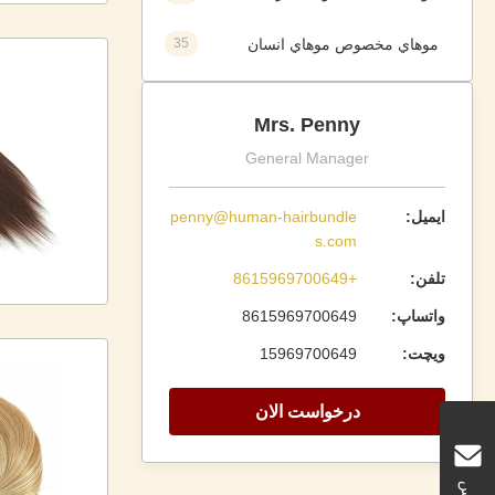
موهاي مخصوص موهاي انسان
35
Mrs. Penny
General Manager
ایمیل:
penny@human-hairbundle
s.com
تلفن:
+8615969700649
واتساپ:
8615969700649
ویچت:
15969700649
درخواست الان