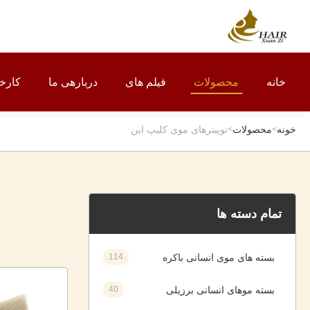
خانه
محصولات
فیلم های
دربارهی ما
کارخا
خونه
محصولات
توییترهای موی کلیپ این
>
>
تمام دسته ها
بسته های موی انسانی باکره
114
بسته موهای انسانی برزیلی
40