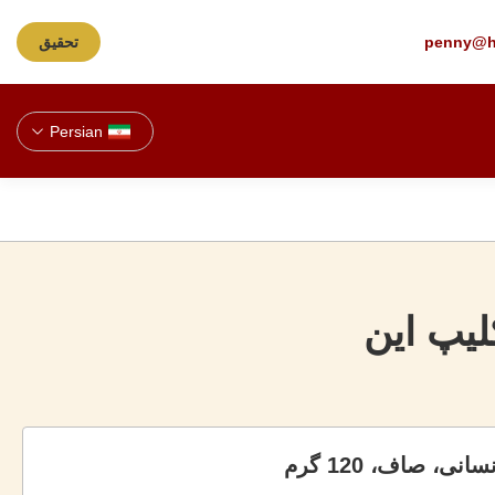
penny@h
تحقیق
Persian
لیپ این