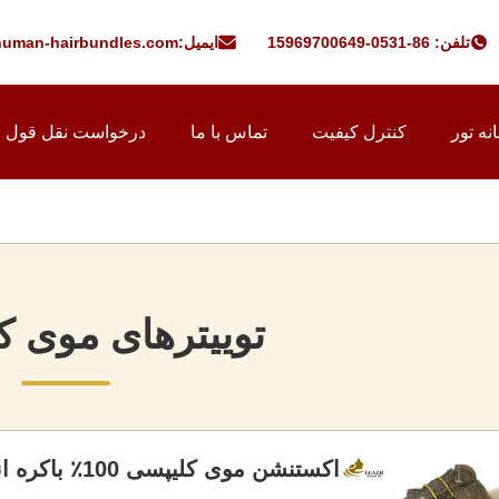
تلفن: 86-0531-15969700649
ایمیل:
uman-hairbundles.com
نه تور
کنترل کیفیت
تماس با ما
درخواست نقل قول
توییترهای موی ک
اکستنشن موی کلیپسی 100٪ باکره انسانی، صاف، 120 گرم