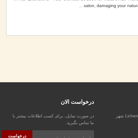
salon, damaging your natural
درخواست الان
نشانی: جاده Xingfu منطقه Licheng شهر
در صورت تمایل، برای کسب اطلاعات بیشتر با
ما تماس بگیرید.
درخواست