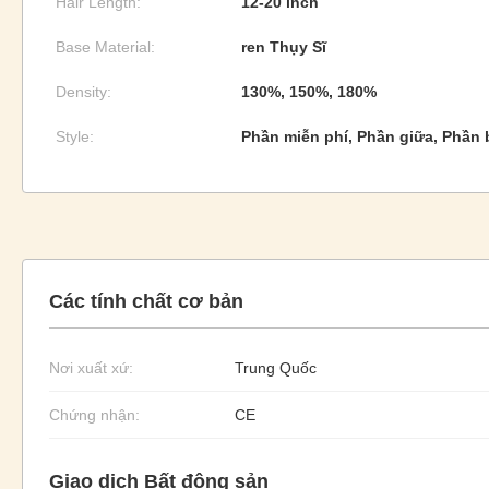
Hair Length:
12-20 inch
Base Material:
ren Thụy Sĩ
Density:
130%, 150%, 180%
Style:
Phần miễn phí, Phần giữa, Phần 
Các tính chất cơ bản
Nơi xuất xứ:
Trung Quốc
Chứng nhận:
CE
Giao dịch Bất động sản