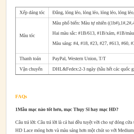
Xếp dáng tóc
Đẳng, lỏng lẻo, lỏng lẻo, lỏng lẻo, lỏng lẻo
Màu phổ biến: Màu tự nhiên ((1b#),1#,2#,
Hai màu sắc: #1B/613, #1B/xám, #1B/màu
Màu tóc
Màu sáng: #4, #18, #23, #27, #613, #60,
Thanh toán
PayPal, Western Union, T/T
Vận chuyển
DHL&Fedex:2-3 ngày (hầu hết các quốc gi
FAQs
1Mẫu mạc nào tốt hơn, mạc Thụy Sĩ hay mạc HD?
Câu trả lời: Câu trả lời là cả hai đều tuyệt vời cho sự đóng cửa
HD Lace mỏng hơn và màu sáng hơn một chút so với Medium