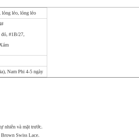
, lỏng lẻo, lỏng lẻo
4#
 đỏ, #1B/27,
 #Xám
a), Nam Phi 4-5 ngày
 tự nhiên và mặt trước.
 Brown Swiss Lace.