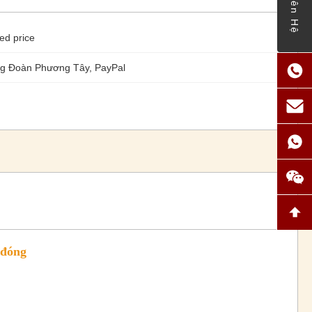
Liên Hệ
ed price
ng Đoàn Phương Tây, PayPal
 đóng