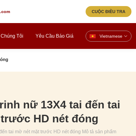
.com
CUỘC ĐIỀU TRA
 Chúng Tôi
Yêu Cầu Báo Giá
Vietnamese
đóng
rinh nữ 13X4 tai đến tai
 trước HD nét đóng
 đến tai mờ nét mặt trước HD nét đóng Mô tả sản phẩm