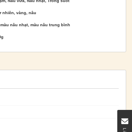
ậm, Nâu vừa, Nâu nhạt, Trong suốt
ự nhiên, vàng, nâu
 màu nâu nhạt, màu nâu trung bình
0g