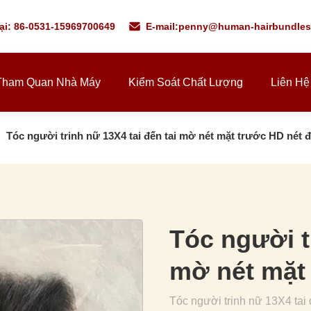
ại: 86-0531-15969700649
E-mail:
penny@human-hairbundles
Tham Quan Nhà Máy
Kiểm Soát Chất Lượng
Liên Hệ
Tóc người trinh nữ 13X4 tai đến tai mờ nét mặt trước HD nét 
Tóc người t
mờ nét mặt
Tóc người trinh nữ 13X4 tai