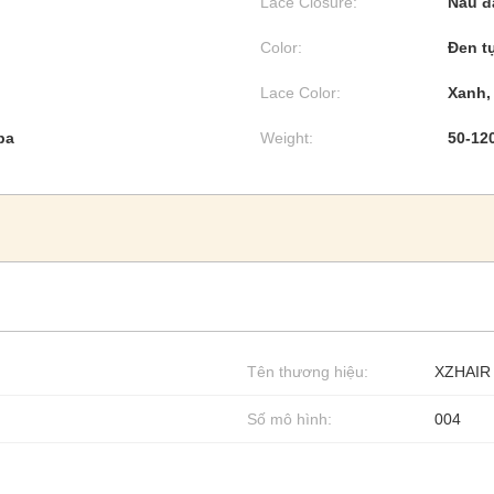
Lace Closure:
Nâu đ
Color:
Đen t
Lace Color:
Xanh,
ba
Weight:
50-12
Tên thương hiệu:
XZHAIR
Số mô hình:
004