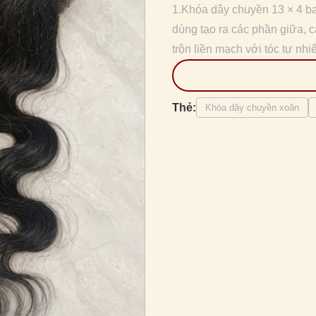
1.Khóa dây chuyền 13 × 4 ba
dùng tạo ra các phần giữa, c
trộn liền mạch với tóc tự nhiê
Thẻ:
Khóa dây chuyền xoăn