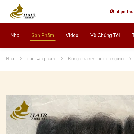
điện tho
Nhà
Sản Phẩm
Video
Về Chúng Tôi
Nhà
các sản phẩm
Đóng cửa ren tóc con người