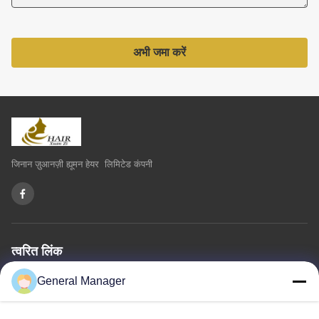
अभी जमा करें
जिनान ज़ुआनज़ी ह्यूमन हेयर लिमिटेड कंपनी
त्वरित लिंक
घर
हमारे बारे में
उत्पादों
हमसे संपर्क करें
गोपनीयता नीति
साइटमैप
General Manager