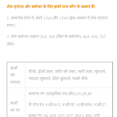
लेस फ्रंटल और क्लोजर के लिए हमारे पास कौन से आकार हैं?
1. एक्सजेड हेयर में, हमने 13x4 और 13x6 (इंच) आकार में लेस फ्रंटल
बनाए।
2. लेस क्लोजर आकार 2x4, 2x6 (किम के क्लोजर), 4x4, 4x6, 5x5
(इंच)
बालों
सीधी, ढीली लहर, शरीर की लहर, गहरी लहर, घुंघराले,
की
गांठदार घुंघराले, ढीले घुंघराले, याकी सीधे
बनावट
सामान्य रंग: प्राकृतिक रंग(1बी#),1#,2#,4#
बालों
दो टोन रंग: #1बी/613, #1बी/ग्रे, #1बी/लाल, #1बी/27,
का रंग
हल्का रंग: #4, #18, #23, #27, #613, #60, #ग्रे