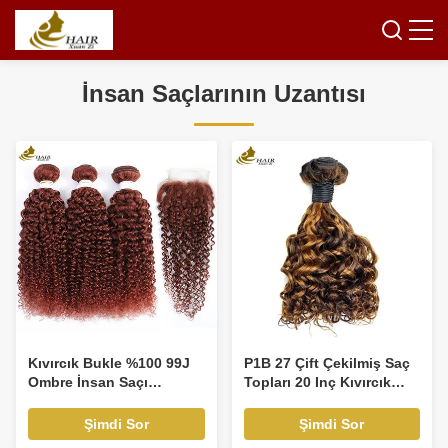
İnsan Saçlarının Uzantısı
Kıvırcık Bukle %100 99J
P1B 27 Çift Çekilmiş Saç
Ombre İnsan Saçı
Topları 20 Inç Kıvırcık
Uzantıları %100 Bakire
Vücut Dalga Peruk
İnsan Saçı Demetleri
Şimdi Sor
Şimdi Sor
Örgüsü ve Kapatıcı