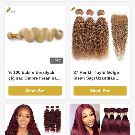
VIDEO
% 100 bakire Brezilyalı
27 Renkli Tüylü Gölge
çiğ saç Ombre İnsan saç
İnsan Saçı Uzantıları
eklentileri 613 Sarışın saç
Kıvırcık Bakire
paketleri örgü
100g/Bundle
Şimdi Sor
Şimdi Sor