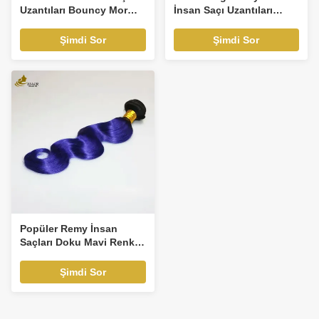
Uzantıları Bouncy Mor
İnsan Saçı Uzantıları
Mavi Rengi
Deniz Kapalı Vücut Dalga
Paketleri
Şimdi Sor
Şimdi Sor
Popüler Remy İnsan
Saçları Doku Mavi Renk
Ombre İnsan Saçları
Uzantıları
Şimdi Sor