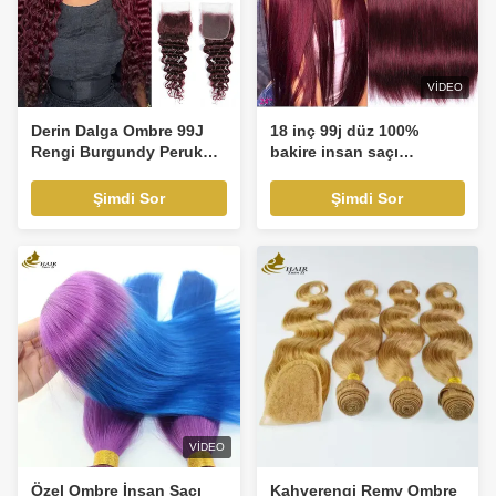
VIDEO
Derin Dalga Ombre 99J
18 inç 99j düz 100%
Rengi Burgundy Peruk
bakire insan saçı
Ombre İnsan Saçı
paketleri gölge insan saçı
Uzantıları Kapalı
uzantıları
Şimdi Sor
Şimdi Sor
Bültenler
VIDEO
Özel Ombre İnsan Saçı
Kahverengi Remy Ombre