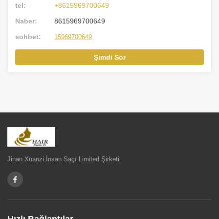
tel:
+8615969700649
Naber:
8615969700649
sohbet:
15969700649
Şimdi Sor
Jinan Xuanzi İnsan Saçı Limited Şirketi