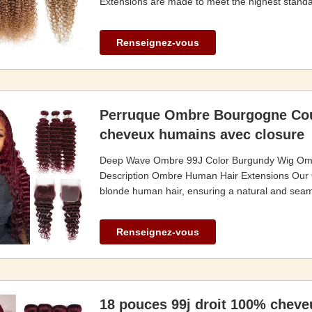
Extensions are made to meet the highest standa
Renseignez-vous
Perruque Ombre Bourgogne Cou
cheveux humains avec closure
Deep Wave Ombre 99J Color Burgundy Wig Ombr
Description Ombre Human Hair Extensions Our 
blonde human hair, ensuring a natural and seamle
Renseignez-vous
18 pouces 99j droit 100% chev