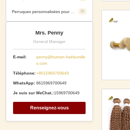
Perruques personnalisées pour cheveux humains
35
Mrs. Penny
General Manager
E-mail:
penny@human-hairbundle
s.com
Téléphone:
+8615969700649
WhatsApp:
8615969700649
Je suis sur WeChat.:
15969700649
Renseignez-vous