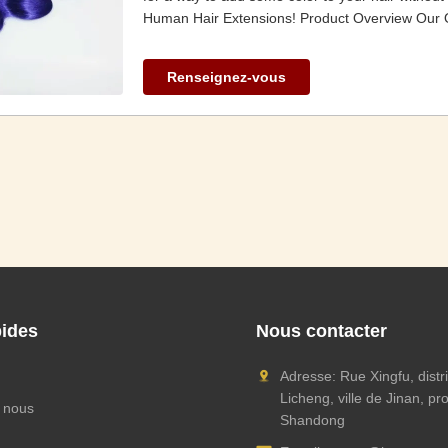
Human Hair Extensions! Product Overview Our O
Renseignez-vous
pides
Nous contacter
Adresse: Rue Xingfu, distr
Licheng, ville de Jinan, pr
 nous
Shandong