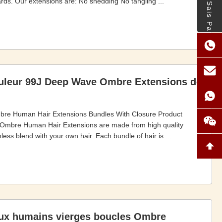
- Je Ne Sais Pas.
rds. Our extensions are: No shedding No tangling ...
leur 99J Deep Wave Ombre Extensions de
e Human Hair Extensions Bundles With Closure Product
Ombre Human Hair Extensions are made from high quality
ss blend with your own hair. Each bundle of hair is ...
eux humains vierges boucles Ombre