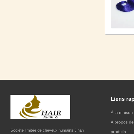
Liens ra
À la maison
À propos de
Société limitée de cheveux humains Jinan
produits