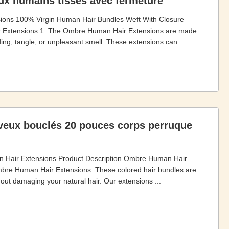
ux humains tissés avec fermeture
ons 100% Virgin Human Hair Bundles Weft With Closure
ir Extensions 1. The Ombre Human Hair Extensions are made
ing, tangle, or unpleasant smell. These extensions can ...
veux bouclés 20 pouces corps perruque
 Hair Extensions Product Description Ombre Human Hair
bre Human Hair Extensions. These colored hair bundles are
hout damaging your natural hair. Our extensions ...