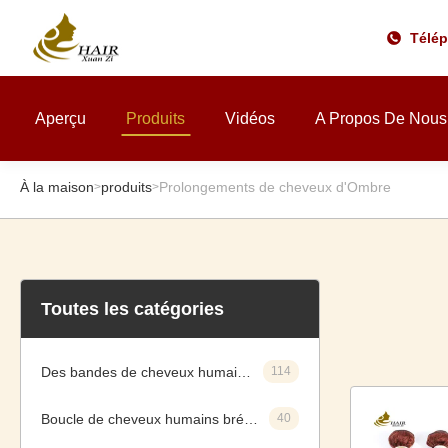
Télé
Aperçu
Produits
Vidéos
A Propos De Nous
À la maison
produits
Prolongements de cheveux d'Ombre
>
>
Toutes les catégories
Des bandes de cheveux humains vierges
114
Boucle de cheveux humains brésiliens
40