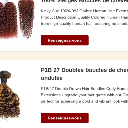
100% vierges Boucles de cheve
Kinky Curl 100% 99J Ombre Human Hair Extensi
Product Description Quality Colored Human Ha
from high-quality human hair, ensuring no shedd
Renseignez-vous
P1B 27 Doubles boucles de che
ondulée
P1B/27 Double Drawn Hair Bundles Curly Human
Extensions Upgrade your hair game with our Om
perfect for achieving a bold and vibrant look wit
Renseignez-vous