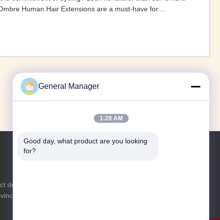
mbre Human Hair Extensions are a must-have for ...
1
2
3
4
5
6
›
»
General Manager
1:28 AM
Good day, what product are you looking 
for?
Renseignez-vous
ict de
N'hésitez pas à nous envoyer une
ovince du
demande de renseignements pour plus
d'informations.