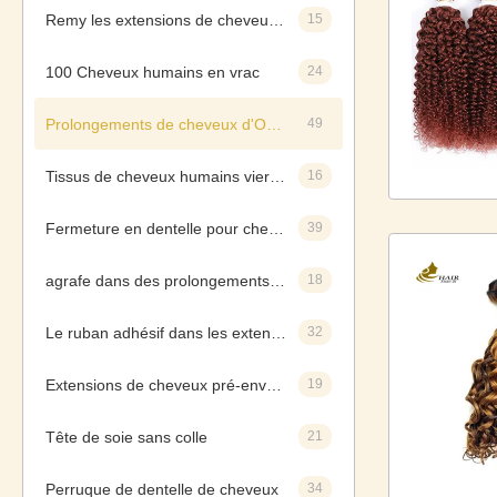
Remy les extensions de cheveux humains
15
100 Cheveux humains en vrac
24
Prolongements de cheveux d'Ombre
49
Tissus de cheveux humains vierges
16
Fermeture en dentelle pour cheveux humains
39
agrafe dans des prolongements de cheveux
18
Le ruban adhésif dans les extensions de cheveux
32
Extensions de cheveux pré-enveloppées
19
Tête de soie sans colle
21
Perruque de dentelle de cheveux
34