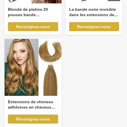
Blonde de platine 20
La bande noire invisible
pouces bande
dans les extensions de
d'extension cheveux
cheveux à une face 100g
humains vierges
extensions de cheveux
Renseignez-vous
Renseignez-vous
humains vierges
Extensions de cheveux
adhésives en cheveux
humains Remy vierges
100 % invisibles de haute
Renseignez-vous
qualité