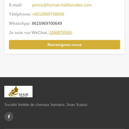
E-mail:
penny@human-hairbundles.com
Téléphone:
+8615969700649
WhatsApp:
8615969700649
Je suis sur WeChat.:
15969700649
Renseignez-vous
Société limitée de cheveux humains Jinan Xuanzi