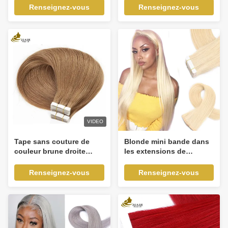
Hair Extension
de couleur douce
Renseignez-vous
Renseignez-vous
soyeuse
VIDEO
Tape sans couture de
Blonde mini bande dans
couleur brune droite
les extensions de
dans les extensions
cheveux pour les
Remy Extension de
cheveux bruts indiens
Renseignez-vous
Renseignez-vous
cheveux humains
Odm