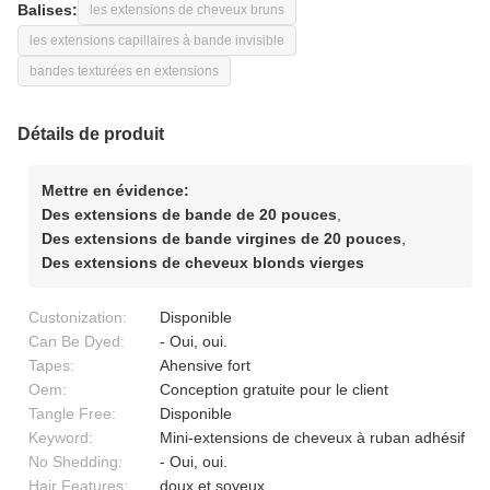
Balises:
les extensions de cheveux bruns
les extensions capillaires à bande invisible
bandes texturées en extensions
Détails de produit
Mettre en évidence:
Des extensions de bande de 20 pouces
,
Des extensions de bande virgines de 20 pouces
,
Des extensions de cheveux blonds vierges
Custonization:
Disponible
Can Be Dyed:
- Oui, oui.
Tapes:
Ahensive fort
Oem:
Conception gratuite pour le client
Tangle Free:
Disponible
Keyword:
Mini-extensions de cheveux à ruban adhésif
No Shedding:
- Oui, oui.
Hair Features:
doux et soyeux