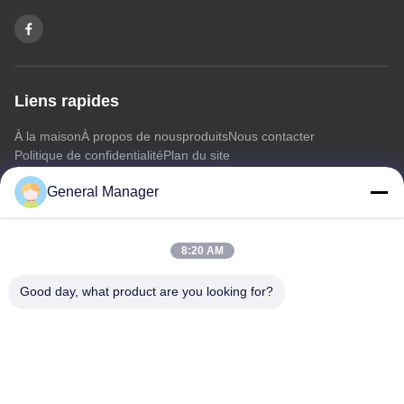
Liens rapides
À la maison
À propos de nous
produits
Nous contacter
Politique de confidentialité
Plan du site
General Manager
Nous contacter
8:20 AM
Adresse: Rue Xingfu, district de Licheng, ville de Jinan,
province du Shandong
Good day, what product are you looking for?
E-mail:
penny@human-hairbundles.com
Téléphone: 0086-531-15969700649