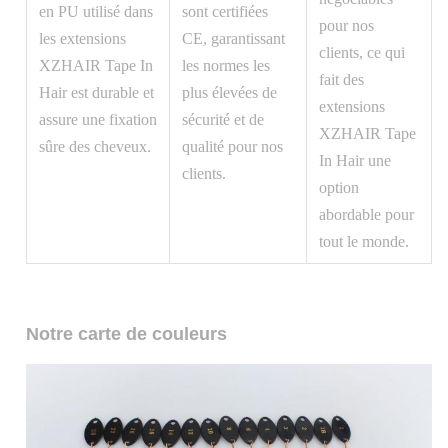
en PU utilisé dans
sont certifiées
pour nos
les extensions
CE, garantissant
clients, ce qui
XZHAIR Tape In
les normes les
fait des
Hair est durable et
plus élevées de
extensions
assure une fixation
sécurité et de
XZHAIR Tape
sûre des cheveux.
qualité pour nos
In Hair une
clients.
option
abordable pour
tout le monde.
Notre carte de couleurs