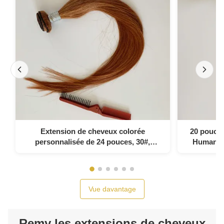
Extension de cheveux colorée
20 pouces
personnalisée de 24 pouces, 30#,
Human Ha
brésilien droit, 100% vierge non traité,
cuticules alignées, cheveux humains
brésiliens
Vue davantage
Remy les extensions de cheveux