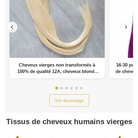
Cheveux vierges non transformés à
16-30 pou
100% de qualité 12A, cheveux blonds
de cheveu
droits, cheveux humains, 613 cheveux
et com
blonds
Vue davantage
Tissus de cheveux humains vierges