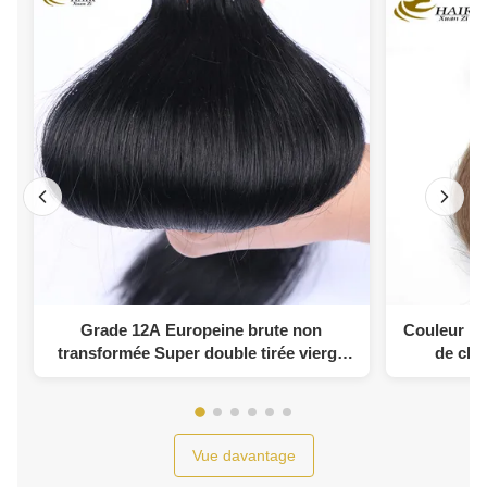
Grade 12A Europeine brute non
Couleur pe
transformée Super double tirée vierge
de che
Remy 100 Ruban adhésif pour cheveux
ex
humains
Vue davantage