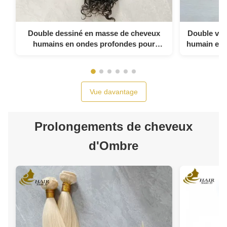
Double dessiné en masse de cheveux
Double vag
humains en ondes profondes pour
humain en v
tresser le noir naturel
Vue davantage
Prolongements de cheveux
d'Ombre