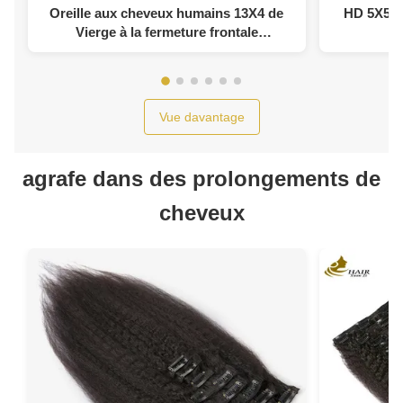
Oreille aux cheveux humains 13X4 de
HD 5X5 6
Vierge à la fermeture frontale
transparente transparente de dentelle de
la dentelle HD
Vue davantage
agrafe dans des prolongements de
cheveux