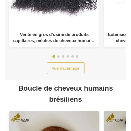
Vente en gros d'usine de produits
Extension 
capillaires, mèches de cheveux humains
cheveu
crépus et bouclés, 10 à 30 pouces
extension 
Vue davantage
Boucle de cheveux humains
brésiliens