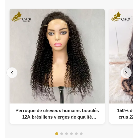
Perruque de cheveux humains bouclés
150% den
12A brésiliens vierges de qualité
crus 22 
supérieure, perruque pour femmes avec
naturel 13
une ligne de cheveux naturelle, dentelle
HD, double étiré, noir naturel