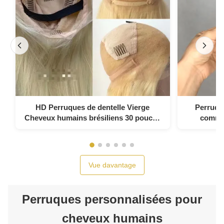
HD Perruques de dentelle Vierge
Perruque
Cheveux humains brésiliens 30 pouces
comme 
Perruque de dentelle complète Couleur
vietnamien
blonde 613 Perruque de dentelle
complète
Vue davantage
Perruques personnalisées pour
cheveux humains