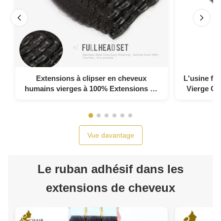
Extensions à clipser en cheveux
L'usine fou
humains vierges à 100% Extensions de
Vierge Cl
cheveux à clipser sans couture
les ext
Vue davantage
Le ruban adhésif dans les
extensions de cheveux