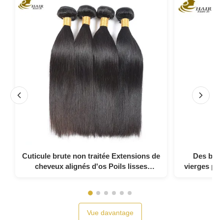
Cuticule brute non traitée Extensions de
Des bou
cheveux alignés d'os Poils lisses
vierges pe
Enveloppes de cheveux humains
Vue davantage