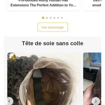
Pre-bonded Remy Human Hair
Des ex
Extensions The Perfect Addition to Your
envelop
Hair Routine
extension
Vue davantage
Tête de soie sans colle