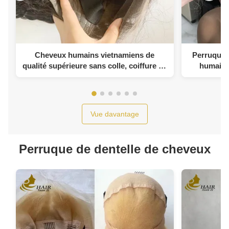
Cheveux humains vietnamiens de
Perruque e
qualité supérieure sans colle, coiffure en
humaine 
dentelle
perruque
Vue davantage
Perruque de dentelle de cheveux