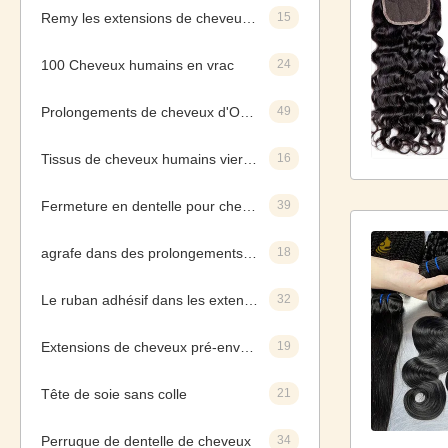
Remy les extensions de cheveux humains
15
100 Cheveux humains en vrac
24
Prolongements de cheveux d'Ombre
49
Tissus de cheveux humains vierges
16
Fermeture en dentelle pour cheveux humains
39
agrafe dans des prolongements de cheveux
18
Le ruban adhésif dans les extensions de cheveux
32
Extensions de cheveux pré-enveloppées
19
Tête de soie sans colle
21
Perruque de dentelle de cheveux
34