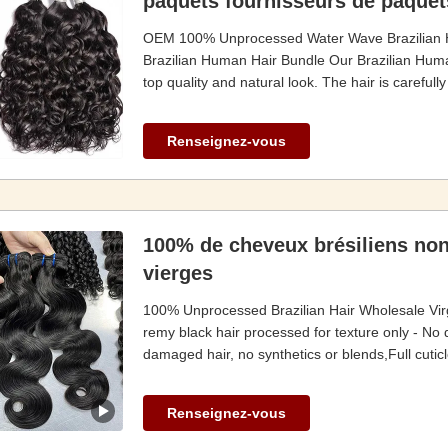
paquets fournisseurs de paquet
OEM 100% Unprocessed Water Wave Brazilian H
Brazilian Human Hair Bundle Our Brazilian Hum
top quality and natural look. The hair is carefull
Renseignez-vous
100% de cheveux brésiliens no
vierges
100% Unprocessed Brazilian Hair Wholesale Vir
remy black hair processed for texture only - No d
damaged hair, no synthetics or blends,Full cuticle
Renseignez-vous