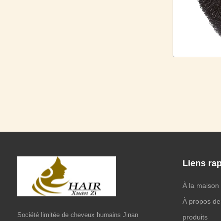
Liens ra
À la maison
À propos de
Société limitée de cheveux humains Jinan
produits