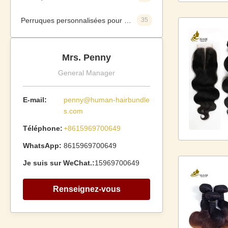
Perruques personnalisées pour cheveux humains
35
Mrs. Penny
General Manager
E-mail:
penny@human-hairbundle
s.com
Téléphone:
+8615969700649
WhatsApp:
8615969700649
Je suis sur WeChat.:
15969700649
Renseignez-vous