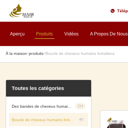
Télé
Aperçu
Produits
Vidéos
A Propos De Nous
À la maison
produits
Boucle de cheveux humains brésiliens
>
>
Toutes les catégories
Des bandes de cheveux humains vierges
114
Boucle de cheveux humains brésiliens
40