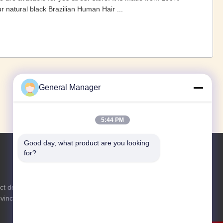
r natural black Brazilian Human Hair ...
1
2
3
4
5
›
»
General Manager
5:44 PM
Good day, what product are you looking 
for?
Renseignez-vous
ict de
N'hésitez pas à nous envoyer une
ovince du
demande de renseignements pour plus
d'informations.