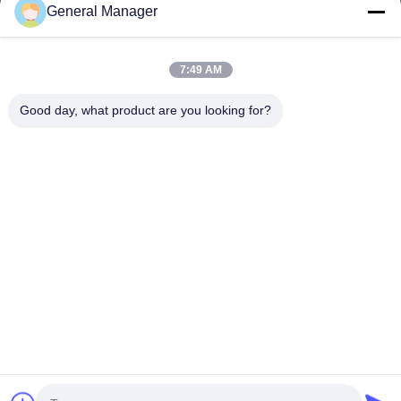
General Manager
Nous contacter
7:49 AM
Adresse: Rue Xingfu, district de Licheng, ville de Jinan,
province du Shandong
Good day, what product are you looking for?
E-mail:
penny@human-hairbundles.com
Téléphone: 0086-531-15969700649
Renseignez-vous
N'hésitez pas à nous envoyer une demande de renseignements
pour plus d'informations.
Renseignez-vous
Copyright © 2024-2026
Jinan Xuanzi Human Hair Limited Company
. Tous