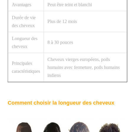
Avantages
Peut être teint et blanchi
Durée de vie
Plus de 12 mois
des cheveux
Longueur des
8 à 30 pouces
cheveux
Cheveux vierges européens, poils
Principales
humains avec fermeture, poils humains
caractéristiques
indiens
Comment choisir la longueur des cheveux