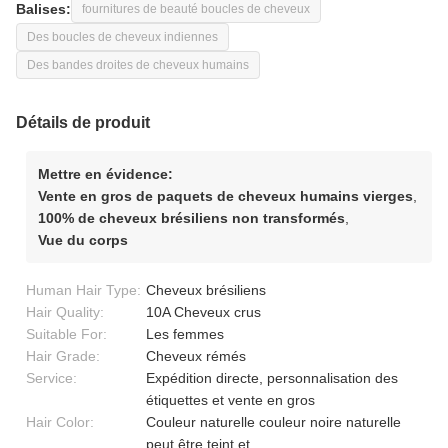
Balises:
fournitures de beauté boucles de cheveux
Des boucles de cheveux indiennes
Des bandes droites de cheveux humains
Détails de produit
Mettre en évidence:
Vente en gros de paquets de cheveux humains vierges
,
100% de cheveux brésiliens non transformés
,
Vue du corps
Human Hair Type:
Cheveux brésiliens
Hair Quality:
10A Cheveux crus
Suitable For:
Les femmes
Hair Grade:
Cheveux rémés
Service:
Expédition directe, personnalisation des
étiquettes et vente en gros
Hair Color:
Couleur naturelle couleur noire naturelle
peut être teint et