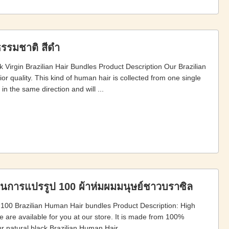
รรมชาติ สีดํา
rgin Brazilian Hair Bundles Product Description Our Brazilian
 quality. This kind of human hair is collected from one single
in the same direction and will ...
ผ่านการแปรรูป 100 ผ้าห่มผมมนุษย์ชาวบราซิล
100 Brazilian Human Hair bundles Product Description: High
e are available for you at our store. It is made from 100%
r natural black Brazilian Human Hair ...