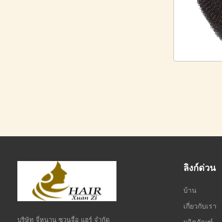
ลิงก์ด่วน
บ้าน
เกี่ยวกับเรา
บริษัท จี่หนาน ซวนจื่อ แฮร์ จำกัด
ผลิตภัณฑ์