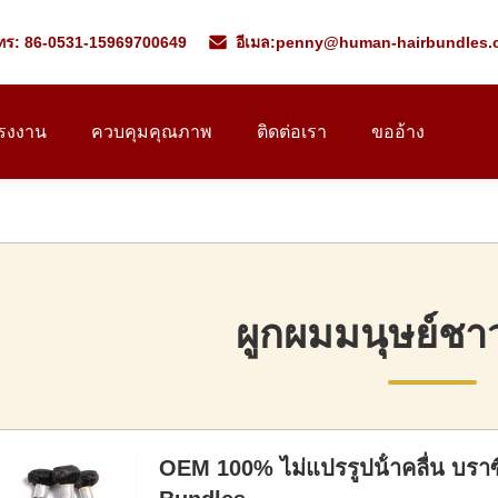
ทร: 86-0531-15969700649
อีเมล:
penny@human-hairbundles.
โรงงาน
ควบคุมคุณภาพ
ติดต่อเรา
ขออ้าง
ผูกผมมนุษย์ชา
OEM 100% ไม่แปรรูปน้ําคลื่น บราซ