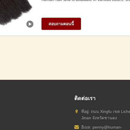
สอบถามตอนนี้
ติดต่อเรา
ที่อยู่: ถนน Xingfu เขต Lich
Jinan จังหวัดชานดง
อีเมล:
penny@human-