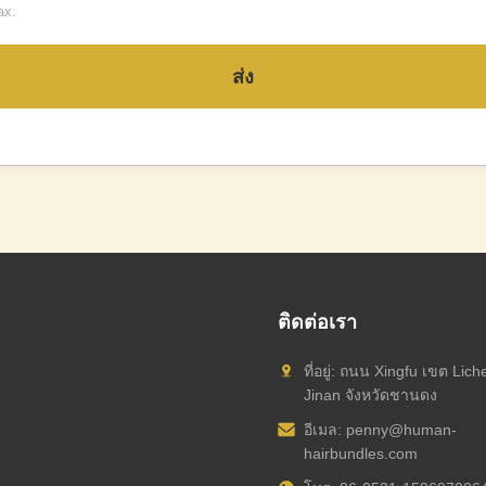
ax.
ส่ง
ติดต่อเรา
ที่อยู่: ถนน Xingfu เขต Lich
Jinan จังหวัดชานดง
อีเมล:
penny@human-
hairbundles.com