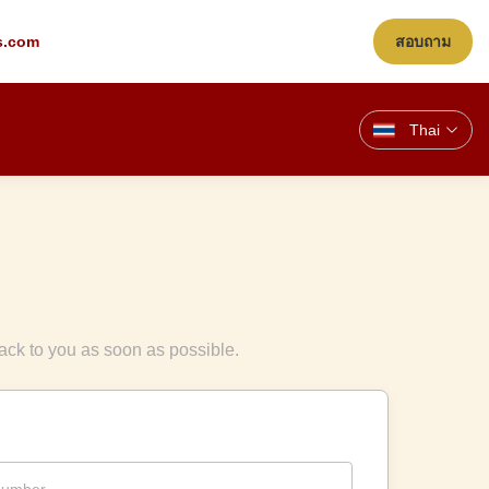
s.com
สอบถาม
Thai
back to you as soon as possible.