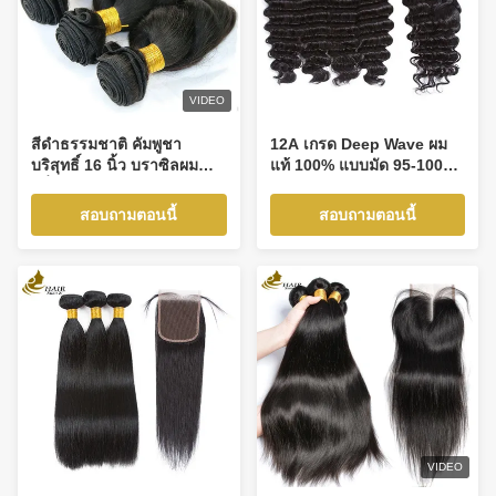
VIDEO
สีดําธรรมชาติ คัมพูชา
12A เกรด Deep Wave ผม
บริสุทธิ์ 16 นิ้ว บราซิลผม
แท้ 100% แบบมัด 95-100
คลื่นโล่ง OEM
กรัม พร้อมวิกผมปิด
สอบถามตอนนี้
สอบถามตอนนี้
VIDEO