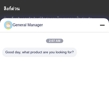
ลิงก์ด่วน
บ้าน
เกี่ยวกับเรา
ผลิตภัณฑ์
ติดต่อเรา
นโยบายความเป็นส่วนตัว
แผนผังเว็บไซต์
General Manager
2:07 AM
ติดต่อเรา
Good day, what product are you looking for?
ที่อยู่: ถนน Xingfu เขต Licheng เมือง Jinan จังหวัดชานดง
อีเมล:
penny@human-hairbundles.com
โทร: 86-0531-15969700649
สอบถามตอนนี้
ไม่ต้องห่วงที่จะส่งข้อสอบมาหาข้อมูลเพิ่มเติม
สอบถามตอนนี้