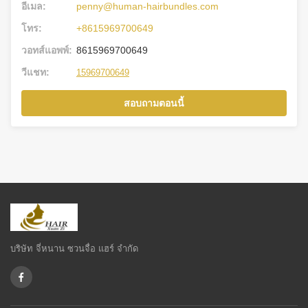
อีเมล:
penny@human-hairbundles.com
โทร:
+8615969700649
วอทส์แอพพ์:
8615969700649
วีแชท:
15969700649
สอบถามตอนนี้
บริษัท จี่หนาน ซวนจื่อ แฮร์ จำกัด