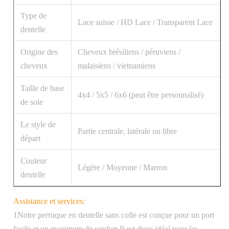
Type de
Lace suisse / HD Lace / Transparent Lace
dentelle
Origine des
Cheveux brésiliens / péruviens /
cheveux
malaisiens / vietnamiens
Taille de base
4x4 / 5x5 / 6x6 (peut être personnalisé)
de soie
Le style de
Partie centrale, latérale ou libre
départ
Couleur
Légère / Moyenne / Marron
dentelle
Assistance et services:
1Notre perruque en dentelle sans colle est conçue pour un port
facile et un maximum de confort.Il est donc idéal pour les