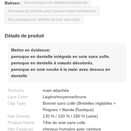
Balises:
Des perruques en dentelle transparente
Perruques de dentelle pour cheveux lisses brésiliennes
Des perruques en dentelle de soie sans colle
Détails de produit
Mettre en évidence:
perruque en dentelle intégrale en soie sans colle
,
perruque en dentelle à nœuds décolorés
,
perruque en soie nouée à la main avec dessus en
dentelle
Technics:
main attachée
Lace Color:
Légère/moyenne/brune
Cap Type:
Bonnet sans colle (Bretelles réglables +
Peignes + Bande Élastique)
Hair Density:
130 % / 150 % / 180 % (varie)
Product Name:
Tête de soie sans colle
Hair Features:
cheveux humains avec ceinture