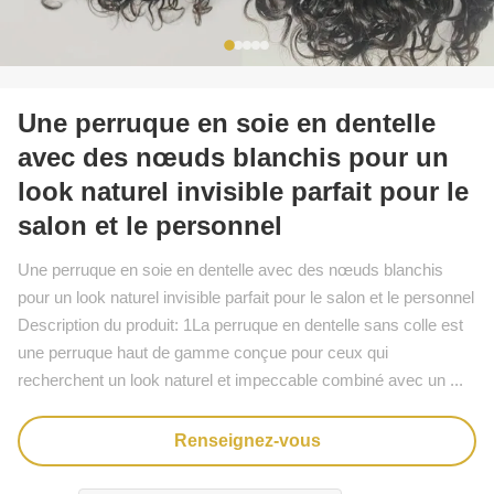
Une perruque en soie en dentelle
avec des nœuds blanchis pour un
look naturel invisible parfait pour le
salon et le personnel
Une perruque en soie en dentelle avec des nœuds blanchis
pour un look naturel invisible parfait pour le salon et le personnel
Description du produit: 1La perruque en dentelle sans colle est
une perruque haut de gamme conçue pour ceux qui
recherchent un look naturel et impeccable combiné avec un ...
Renseignez-vous