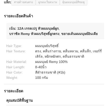
แท็ก:
สายด้ายคนตรง
ผูกผมเวียดนาม
ผุ้นผมมนุษย์สีชมพู
รายละเอียดสินค้า
เน้น:
12A เกรดเปรู หัวผมมนุษย์ผูก
,
บราซิล Remy หัวผมบริสุทธิ์ผูกตรง
,
ขยายเส้นผมมนุษย์อินเดีย
Hair Type:
ผมมนุษย์บริสุทธิ์
Hair Texture:
ตรง, คลื่นร่างกาย, คลื่นหลวม, คลื่นลึก, เจอร์รี่
เคิร์ล, หยิกหยักศก, คลื่นธรรมชาติ
Hair Material:
ผมมนุษย์ Remy 100%
Hair Length:
8-40นิ้ว
Hair Color:
สีดำธรรมชาติ (#1b)
Weight:
100 กรัม
รายละเอียด
คุณสมบัติพื้นฐาน