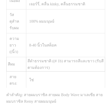
เนื้อผง
เจอร์รี่, คลื่น kinky, คลื่นธรรมชาติ
วัส
ดุสําห
100% ผมมนุษย์
รับผม
ความ
ยาว
8-40 นิ้วในสต็อค
((นิ้ว)
สีดําธรรมชาติ ((# 1b) สามารถสีและขาว (รับสี
สีผม
ตามต้องการ)
สาย
ใช่
ตรง:
การ
คําสําคัญ: สายผมบราซิล สายผม Body Wave มาเลเซีย สาย
กระเป๋าพลาสติกที่มั่นคง พร้อมกับสัญลักษณ์
บรรจุ
ผมบราซิล Remy สายผมมนุษย์
ที่แสดงความยาวและเนื้อเยื่อของผม
สินค้า: