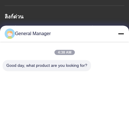
ลิงก์ด่วน
บ้าน
เกี่ยวกับเรา
ผลิตภัณฑ์
ติดต่อเรา
นโยบายความเป็นส่วนตัว
General Manager
แผนผังเว็บไซต์
4:38 AM
ติดต่อเรา
Good day, what product are you looking for?
ที่อยู่: ถนน Xingfu เขต Licheng เมือง Jinan จังหวัดชานดง
อีเมล:
penny@human-hairbundles.com
โทร: 86-0531-15969700649
สอบถามตอนนี้
ไม่ต้องห่วงที่จะส่งข้อสอบมาหาข้อมูลเพิ่มเติม