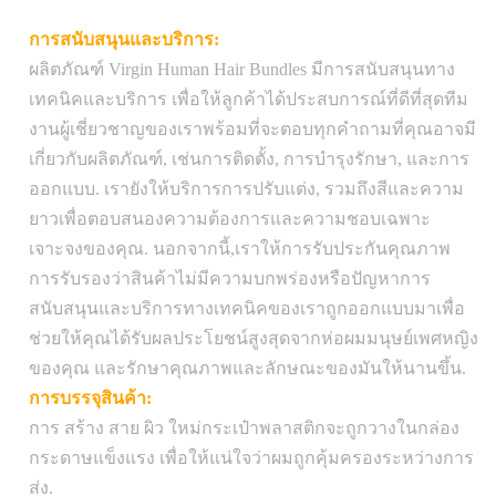
การสนับสนุนและบริการ:
แพ็คเกจ
1PC/พอลิแบ็ก
ผลิตภัณฑ์ Virgin Human Hair Bundles มีการสนับสนุนทาง
ขนส่ง:
เทคนิคและบริการ เพื่อให้ลูกค้าได้ประสบการณ์ที่ดีที่สุดทีม
น้ําหนัก:
100 กรัม
งานผู้เชี่ยวชาญของเราพร้อมที่จะตอบทุกคําถามที่คุณอาจมี
เกี่ยวกับผลิตภัณฑ์, เช่นการติดตั้ง, การบํารุงรักษา, และการ
ส่งฟรีภายในสหรัฐอเมริกา, คําสั่งดําเนินการ
ออกแบบ. เรายังให้บริการการปรับแต่ง, รวมถึงสีและความ
การ
ภายใน 1-2 วันทําการและส่งผ่าน USPS
ยาวเพื่อตอบสนองความต้องการและความชอบเฉพาะ
ขนส่ง
Priority Mail, ส่งระหว่างประเทศมีค่า
เจาะจงของคุณ. นอกจากนี้,เราให้การรับประกันคุณภาพ
ธรรมเนียมเพิ่มเติม
การรับรองว่าสินค้าไม่มีความบกพร่องหรือปัญหาการ
สนับสนุนและบริการทางเทคนิคของเราถูกออกแบบมาเพื่อ
ช่วยให้คุณได้รับผลประโยชน์สูงสุดจากห่อผมมนุษย์เพศหญิง
ของคุณ และรักษาคุณภาพและลักษณะของมันให้นานขึ้น.
การบรรจุสินค้า:
การ สร้าง สาย ผิว ใหม่กระเป๋าพลาสติกจะถูกวางในกล่อง
กระดาษแข็งแรง เพื่อให้แน่ใจว่าผมถูกคุ้มครองระหว่างการ
ส่ง.