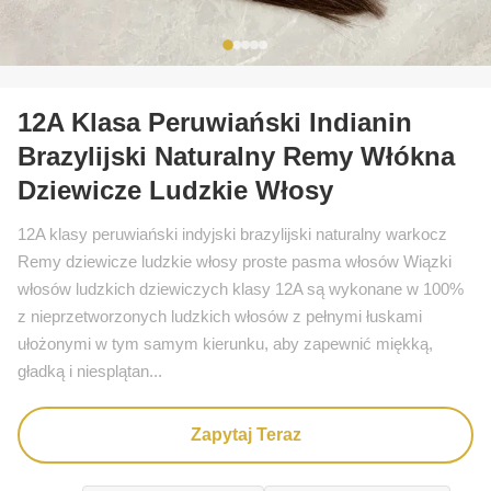
12A Klasa Peruwiański Indianin
Brazylijski Naturalny Remy Włókna
Dziewicze Ludzkie Włosy
12A klasy peruwiański indyjski brazylijski naturalny warkocz
Remy dziewicze ludzkie włosy proste pasma włosów Wiązki
włosów ludzkich dziewiczych klasy 12A są wykonane w 100%
z nieprzetworzonych ludzkich włosów z pełnymi łuskami
ułożonymi w tym samym kierunku, aby zapewnić miękką,
gładką i niesplątan...
Zapytaj Teraz