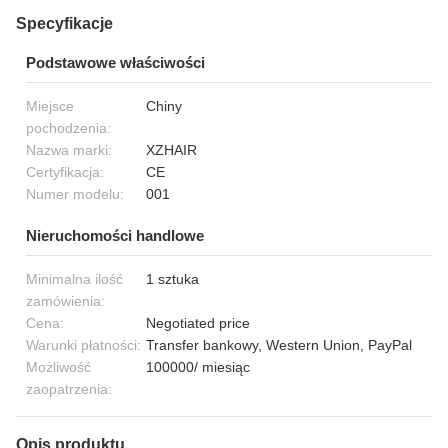
Specyfikacje
Podstawowe właściwości
Miejsce
Chiny
pochodzenia:
Nazwa marki:
XZHAIR
Certyfikacja:
CE
Numer modelu:
001
Nieruchomości handlowe
Minimalna ilość
1 sztuka
zamówienia:
Cena:
Negotiated price
Warunki płatności:
Transfer bankowy, Western Union, PayPal
Możliwość
100000/ miesiąc
zaopatrzenia:
Opis produktu