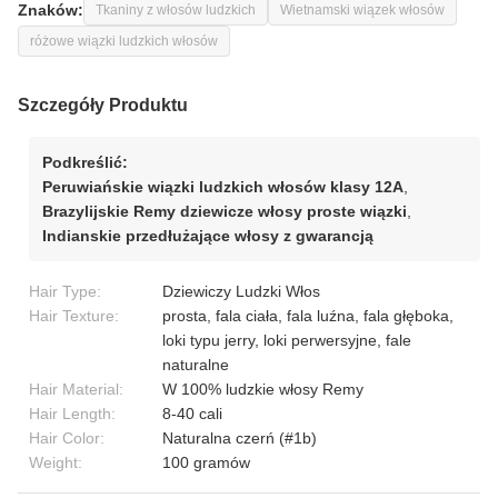
Znaków:
Tkaniny z włosów ludzkich
Wietnamski wiązek włosów
różowe wiązki ludzkich włosów
Szczegóły Produktu
Podkreślić:
Peruwiańskie wiązki ludzkich włosów klasy 12A
,
Brazylijskie Remy dziewicze włosy proste wiązki
,
Indianskie przedłużające włosy z gwarancją
Hair Type:
Dziewiczy Ludzki Włos
Hair Texture:
prosta, fala ciała, fala luźna, fala głęboka,
loki typu jerry, loki perwersyjne, fale
naturalne
Hair Material:
W 100% ludzkie włosy Remy
Hair Length:
8-40 cali
Hair Color:
Naturalna czerń (#1b)
Weight:
100 gramów