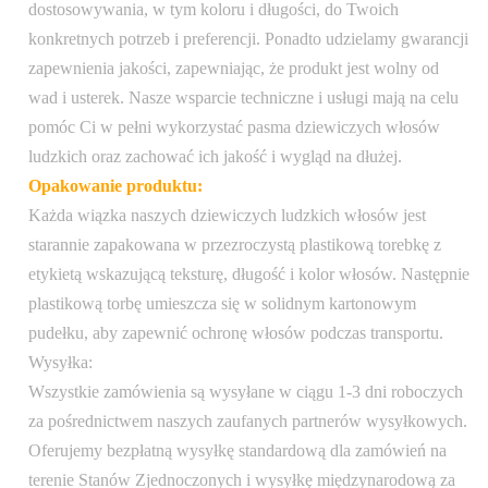
dostosowywania, w tym koloru i długości, do Twoich
przetwarzane w ciągu 1-2 dni roboczych i
Wysyłka:
konkretnych potrzeb i preferencji. Ponadto udzielamy gwarancji
wysyłane pocztą priorytetową USPS,
zapewnienia jakości, zapewniając, że produkt jest wolny od
wysyłka międzynarodowa dostępna za
wad i usterek. Nasze wsparcie techniczne i usługi mają na celu
dodatkową opłatą
pomóc Ci w pełni wykorzystać pasma dziewiczych włosów
ludzkich oraz zachować ich jakość i wygląd na dłużej.
Opakowanie produktu:
Każda wiązka naszych dziewiczych ludzkich włosów jest
starannie zapakowana w przezroczystą plastikową torebkę z
etykietą wskazującą teksturę, długość i kolor włosów. Następnie
plastikową torbę umieszcza się w solidnym kartonowym
pudełku, aby zapewnić ochronę włosów podczas transportu.
Wysyłka:
Wszystkie zamówienia są wysyłane w ciągu 1-3 dni roboczych
za pośrednictwem naszych zaufanych partnerów wysyłkowych.
Oferujemy bezpłatną wysyłkę standardową dla zamówień na
terenie Stanów Zjednoczonych i wysyłkę międzynarodową za