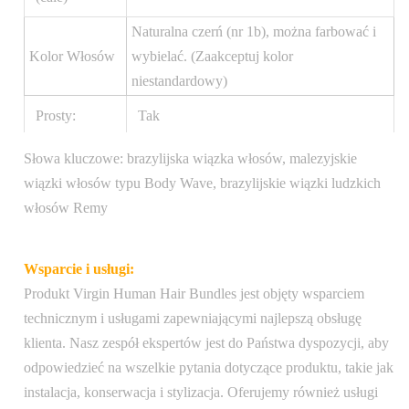
Naturalna czerń (nr 1b), można farbować i
Kolor Włosów
wybielać. (Zaakceptuj kolor
niestandardowy)
Prosty:
Tak
Bezpieczna plastikowa torebka z etykietą
Słowa kluczowe: brazylijska wiązka włosów, malezyjskie
Opakowanie
wskazującą długość i strukturę włosów,
wiązki włosów typu Body Wave, brazylijskie wiązki ludzkich
produktu:
umieszczona w eleganckim czarnym
włosów Remy
pudełku z logo firmy na przodzie
Wsparcie i usługi:
Pakiet
1 szt./worek foliowy
Produkt Virgin Human Hair Bundles jest objęty wsparciem
transportowy:
technicznym i usługami zapewniającymi najlepszą obsługę
Waga:
100 gramów
klienta. Nasz zespół ekspertów jest do Państwa dyspozycji, aby
odpowiedzieć na wszelkie pytania dotyczące produktu, takie jak
Bezpłatna wysyłka na terenie Stanów
instalacja, konserwacja i stylizacja. Oferujemy również usługi
Zjednoczonych, zamówienia