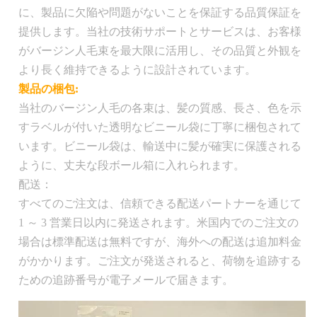
に、製品に欠陥や問題がないことを保証する品質保証を
重
提供します。当社の技術サポートとサービスは、お客様
100グラム
さ：
がバージン人毛束を最大限に活用し、その品質と外観を
より長く維持できるように設計されています。
米国内への配送は無料です。注文は 1 ～ 2
製品の梱包:
配
営業日以内に処理され、USPS プライオリテ
当社のバージン人毛の各束は、髪の質感、長さ、色を示
送：
ィ メールで発送されます。追加料金で国際
すラベルが付いた透明なビニール袋に丁寧に梱包されて
配送も可能です。
います。ビニール袋は、輸送中に髪が確実に保護される
ように、丈夫な段ボール箱に入れられます。
配送：
すべてのご注文は、信頼できる配送パートナーを通じて
1 ～ 3 営業日以内に発送されます。米国内でのご注文の
場合は標準配送は無料ですが、海外への配送は追加料金
がかかります。ご注文が発送されると、荷物を追跡する
ための追跡番号が電子メールで届きます。