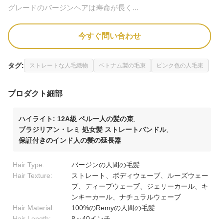
グレードのバージンヘアは寿命が長く...
今すぐ問い合わせ
タグ:
ストレートな人毛織物
ベトナム製の毛束
ピンク色の人毛束
プロダクト細部
ハイライト:
12A級 ペルー人の髪の束
,
ブラジリアン・レミ 処女髪 ストレートバンドル
,
保証付きのインド人の髪の延長器
Hair Type:
バージンの人間の毛髪
Hair Texture:
ストレート、ボディウェーブ、ルーズウェー
ブ、ディープウェーブ、ジェリーカール、キ
ンキーカール、ナチュラルウェーブ
Hair Material:
100%のRemyの人間の毛髪
Hair Length:
8～40インチ