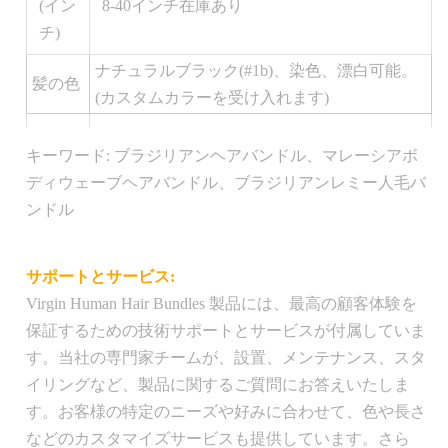
(イン
8-40インチ在庫あり
チ)
ナチュラルブラック(#1b)、染色、漂白可能。
髪の色
(カスタムカラーを受け入れます)
真っ
キーワード: ブラジリアンヘアバンドル、マレーシアボ
直
はい
ディウェーブヘアバンドル、ブラジリアンレミー人毛バ
ぐ：
ンドル
髪の長さと質感を示すラベルが貼られたビ
製品
ニール袋を安全なビニール袋に入れ、前面
の梱
サポートとサービス:
に会社のロゴが入った洗練された黒い箱に
包:
Virgin Human Hair Bundles 製品には、最高の顧客体験を
入れます。
保証するための技術サポートとサービスが付属していま
す。当社の専門家チームが、設置、メンテナンス、スタ
輸送
イリングなど、製品に関するご質問にお答えいたしま
パッ
1 個/ポリ袋
す。お客様の特定のニーズや好みに合わせて、色や長さ
ケー
などのカスタマイズサービスも提供しています。さら
ジ: