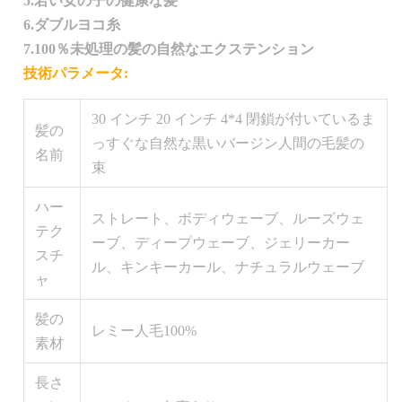
5.若い女の子の健康な髪
6.ダブルヨコ糸
7.100％未処理の髪の自然なエクステンション
技術パラメータ:
30 インチ 20 インチ 4*4 閉鎖が付いているま
髪の
っすぐな自然な黒いバージン人間の毛髪の
名前
束
ハー
ストレート、ボディウェーブ、ルーズウェ
テク
ーブ、ディープウェーブ、ジェリーカー
スチ
ル、キンキーカール、ナチュラルウェーブ
ャ
髪の
レミー人毛100%
素材
長さ