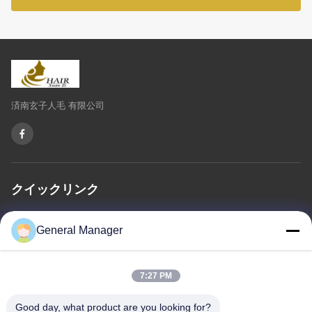
済南玄子人毛 有限公司
クイックリンク
家へ
わたしたち に つい て
製品
連絡 ください
General Manager
プライバシーポリシー
地図
7:27 PM
連絡 ください
Good day, what product are you looking for?
住所: シンフー道路 リチェン地区 山東省ジナン市