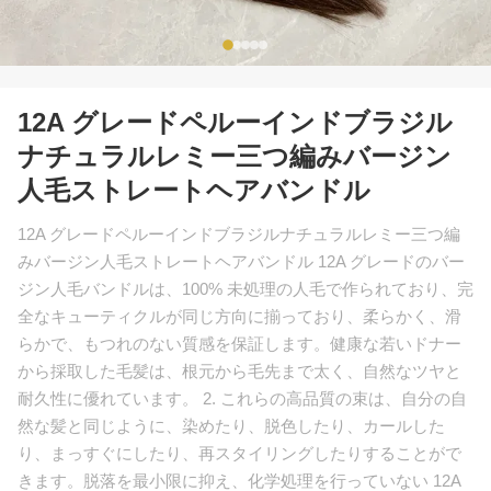
12A グレードペルーインドブラジル
ナチュラルレミー三つ編みバージン
人毛ストレートヘアバンドル
12A グレードペルーインドブラジルナチュラルレミー三つ編
みバージン人毛ストレートヘアバンドル 12A グレードのバー
ジン人毛バンドルは、100% 未処理の人毛で作られており、完
全なキューティクルが同じ方向に揃っており、柔らかく、滑
らかで、もつれのない質感を保証します。健康な若いドナー
から採取した毛髪は、根元から毛先まで太く、自然なツヤと
耐久性に優れています。 2. これらの高品質の束は、自分の自
然な髪と同じように、染めたり、脱色したり、カールした
り、まっすぐにしたり、再スタイリングしたりすることがで
きます。脱落を最小限に抑え、化学処理を行っていない 12A