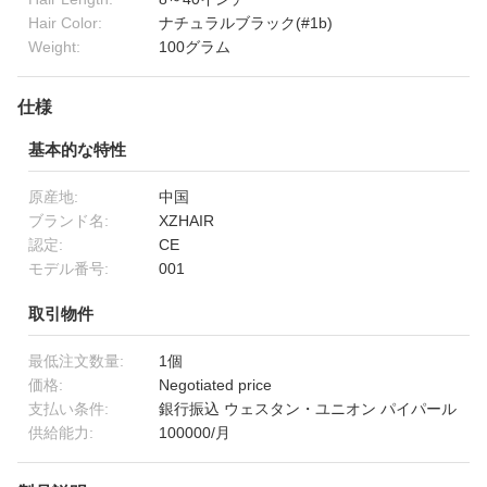
Hair Color:
ナチュラルブラック(#1b)
Weight:
100グラム
仕様
基本的な特性
原産地:
中国
ブランド名:
XZHAIR
認定:
CE
モデル番号:
001
取引物件
最低注文数量:
1個
価格:
Negotiated price
支払い条件:
銀行振込 ウェスタン・ユニオン パイパール
供給能力:
100000/月