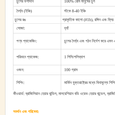
চুলের উপাদান
100% রেমি মানুষের চুল
দৈর্ঘ্য (ইঞ্চি)
স্টকে 8-40 ইঞ্চি
চুলের রঙ
প্রাকৃতিক কালো (#1b), রঙ্গিন এবং ব্লিচ
সোজা:
হ্যাঁ
পণ্য প্যাকেজিং:
চুলের দৈর্ঘ্য এবং গঠন নির্দেশ করে এম
পরিবহন প্যাকেজ:
1 পিসি/পলিব্যাগ
ওজন:
100 গ্রাম
শিপিং:
মার্কিন যুক্তরাষ্ট্রের মধ্যে বিনামূল্য
কীওয়ার্ড: ব্রাজিলিয়ান হেয়ার বান্ডিল, মালয়েশিয়ান বডি ওয়েভ হেয়ার বান্ডেল, ব্রাজ
সমর্থন এবং পরিষেবা: