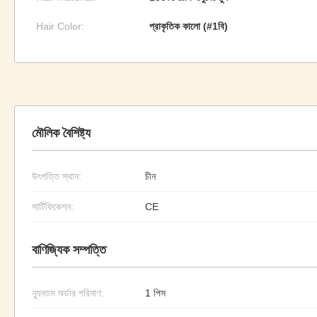
Hair Color:
প্রাকৃতিক কালো (#1বি)
মৌলিক বৈশিষ্ট্য
উৎপত্তি স্থান:
চীন
সার্টিফিকেশন:
CE
বাণিজ্যিক সম্পত্তি
ন্যূনতম অর্ডার পরিমাণ:
1 পিস