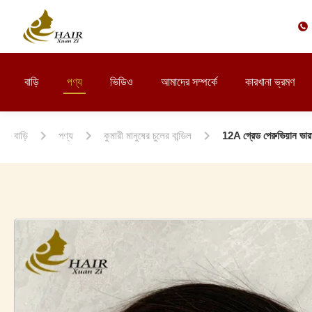
বাড়ি
পণ্য
ভিডিও
আমাদের সম্পর্কে
কারখানা ভ্রমণ
বাড়ি
পণ্য
কুমারী মানুষের চুলের বান্ডিল
12A গ্রেড পেরুভিয়ান ভারতী