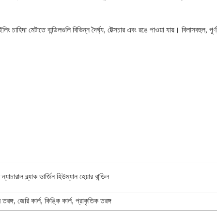
।
 চাহিদা মেটাতে বান্ডিলগুলি বিভিন্ন দৈর্ঘ্য, টেক্সচার এবং রঙে পাওয়া যায়। বিলাসবহুল, পূ
যাচারাল ব্ল্যাক ভার্জিন হিউম্যান হেয়ার বান্ডিল
ঙ্গ, জেরি কার্ল, কিঙ্কি কার্ল, প্রাকৃতিক তরঙ্গ