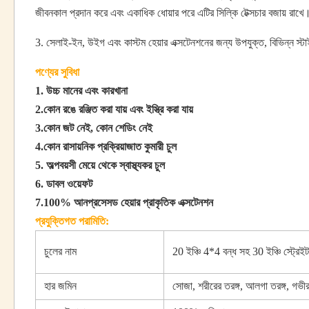
জীবনকাল প্রদান করে এবং একাধিক ধোয়ার পরে এটির সিল্কি টেক্সচার বজায় রাখে
3. সেলাই-ইন, উইগ এবং কাস্টম হেয়ার এক্সটেনশনের জন্য উপযুক্ত, বিভিন্ন স্টাইলিং
পণ্যের সুবিধা
1. উচ্চ মানের এবং কারখানা
2.কোন রঙে রঞ্জিত করা যায় এবং ইস্ত্রি করা যায়
3.কোন জট নেই, কোন শেডিং নেই
4.কোন রাসায়নিক প্রক্রিয়াজাত কুমারী চুল
5. অল্পবয়সী মেয়ে থেকে স্বাস্থ্যকর চুল
6. ডাবল ওয়েফট
7.100% আনপ্রসেসড হেয়ার প্রাকৃতিক এক্সটেনশন
প্রযুক্তিগত পরামিতি:
চুলের নাম
20 ইঞ্চি 4*4 বন্ধ সহ 30 ইঞ্চি স্ট্রেইট ন্
হার জমিন
সোজা, শরীরের তরঙ্গ, আলগা তরঙ্গ, গভীর তর