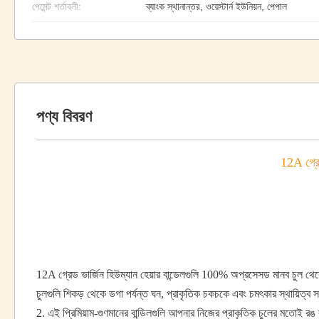
পেমেন্ট শর্তাবলী:
ব্যাংক স্থানান্তর, ওয়েস্টার্ন ইউনিয়ন, পেপাল
পণ্য বিবরণ
12A গ্রেড
12A গ্রেড ভার্জিন হিউম্যান হেয়ার বান্ডেলগুলি 100% অপ্রসেসড মানব চুল থেকে
চুলগুলি শিকড় থেকে ডগা পর্যন্ত ঘন, প্রাকৃতিক চকচকে এবং চমৎকার স্থায়িত্ব
2. এই প্রিমিয়াম-গুণমানের বান্ডিলগুলি আপনার নিজের প্রাকৃতিক চুলের মতোই রঙ ক