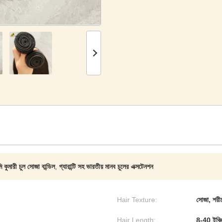
মি কুমারী চুল সোজা বান্ডিল
,
গ্যারান্টি সহ ভারতীয় মানব চুলের এক্সটেনশন
Hair Texture:
সোজা, শরীরে
Hair Length:
8-40 ইঞ্চি