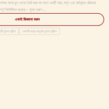
সেসড মানব চুল থেকে তৈরি করা হয় যাতে একটি নরম, মসৃণ এবং জটমুক্ত টেক্সচার
্পূর্ণ কিউটিকল রয়েছে। সুস্থ তরুণ ...
এখনই জিজ্ঞাসা করুন
ামী চুলের বান্ডিল
গোলাপী রঙের মানুষের চুলের বান্ডিল