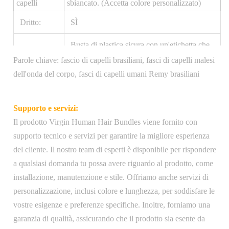
capelli
sbiancato. (Accetta colore personalizzato)
Dritto:
SÌ
Busta di plastica sicura con un'etichetta che
Confezione
indica la lunghezza e la struttura dei capelli,
Parole chiave: fascio di capelli brasiliani, fasci di capelli malesi
del
inserita in un'elegante scatola nera con il
dell'onda del corpo, fasci di capelli umani Remy brasiliani
prodotto:
logo dell'azienda sul davanti
Supporto e servizi:
Pacchetto
Il prodotto Virgin Human Hair Bundles viene fornito con
di
1 pezzo/sacchetto di plastica
supporto tecnico e servizi per garantire la migliore esperienza
trasporto:
del cliente. Il nostro team di esperti è disponibile per rispondere
Peso:
100 grammi
a qualsiasi domanda tu possa avere riguardo al prodotto, come
installazione, manutenzione e stile. Offriamo anche servizi di
Spedizione gratuita negli Stati Uniti, ordini
personalizzazione, inclusi colore e lunghezza, per soddisfare le
elaborati entro 1-2 giorni lavorativi e spediti
vostre esigenze e preferenze specifiche. Inoltre, forniamo una
Spedizione:
tramite USPS Priority Mail, spedizione
garanzia di qualità, assicurando che il prodotto sia esente da
internazionale disponibile a un costo