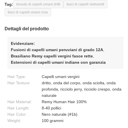
Tag:
tessuto di capelli umani dritti
fasci di capelli vietnamiti
fasci di capelli umani rosa
Dettagli del prodotto
Evidenziare:
Fusioni di capelli umani peruviani di grado 12A
,
Brasiliano Remy capelli vergini fasce rette
,
Estensioni di capelli umani indiane con garanzia
Hair Type:
Capelli umani vergini
Hair Texture:
dritto, onda del corpo, onda sciolta, onda
profonda, ricciolo jerry, ricciolo crespo, onda
naturale
Hair Material:
Remy Human Hair 100%
Hair Length:
8-40 pollici
Hair Color:
Nero naturale (#1b)
Weight:
100 grammi