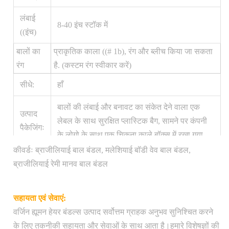
लंबाई
8-40 इंच स्टॉक में
((इंच)
बालों का
प्राकृतिक काला ((# 1b), रंग और ब्लीच किया जा सकता
रंग
है. (कस्टम रंग स्वीकार करें)
सीधे:
हाँ
बालों की लंबाई और बनावट का संकेत देने वाला एक
उत्पाद
लेबल के साथ सुरक्षित प्लास्टिक बैग, सामने पर कंपनी
पैकेजिंगः
के लोगो के साथ एक चिकना काले बॉक्स में रखा गया
कीवर्डः ब्राजीलियाई बाल बंडल, मलेशियाई बॉडी वेव बाल बंडल,
परिवहन
1 पीसी/पॉलीबैग
ब्राजीलियाई रेमी मानव बाल बंडल
पैकेजः
वजनः
100 ग्राम
सहायता एवं सेवाएं:
वर्जिन ह्यूमन हेयर बंडल्स उत्पाद सर्वोत्तम ग्राहक अनुभव सुनिश्चित करने
संयुक्त राज्य अमेरिका के भीतर मुफ्त शिपिंग, 1-2 कार्य
के लिए तकनीकी सहायता और सेवाओं के साथ आता है।हमारे विशेषज्ञों की