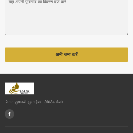
अभी जमा करें
जिनान ज़ुआनज़ी ह्यूमन हेयर लिमिटेड कंपनी