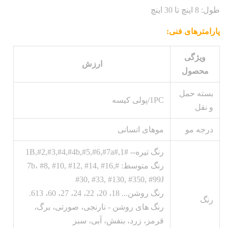
طول: 8 اينچ تا 30 اينچ
پارامترهای فنی:
ویژگی
ارزش
محصول
بسته حمل
1PC/پولی کیسه
و نقل
درجه مو
موهای انسانی
رنگ تیره-- #1,#1B,#2,#3,#4,#4b,#5,#6,#7a
رنگ متوسط: #7b، #8, #10, #12, #14, #16,
#30, #33, #130, #350, #99J
رنگ روشن... 18، 20، 22، 24، 27، 60، 613.
رنگ
رنگ های روشن - نارنجی، صورتی، برگ،
قرمز، زرد، بنفش، آبی، سبز