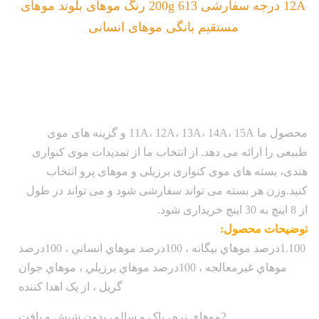
12A درجه سفارشی 200g 613 رنگ موهای بلوند موهای
مستقیم بانگی موهای انسانی
محصول ما 11A، 12A، 13A، 14A، 15A و گزینه های موی
طبیعی را ارائه می دهد. از انتخاب ما از تمدیدات موی کنواری
هندی، بسته های موی کنواری برزیلی و موهای پرو انتخاب
کنید.وزن هر بسته می تواند سفارشی شود و می تواند در طول
از 8 اینچ به 30 اینچ خریداری شود.
توضیحات محصول:
1.100درصد موهاي بيگانه ، 100درصد موهاي انساني ، 100درصد
موهاي غيرمعالجه ، 100درصد موهاي برزيلي ، موهاي جوان
گريل ، از يک اهدا کننده
2موهاي نرم، پاک و سالم، بدون شپش و بافت