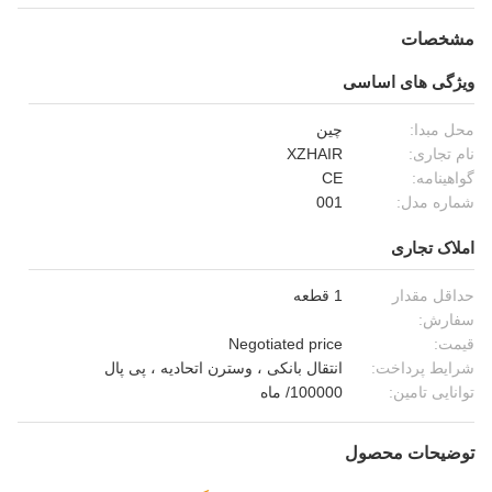
مشخصات
ویژگی های اساسی
محل مبدا:
چین
نام تجاری:
XZHAIR
گواهینامه:
CE
شماره مدل:
001
املاک تجاری
حداقل مقدار
1 قطعه
سفارش:
قیمت:
Negotiated price
شرایط پرداخت:
انتقال بانکی ، وسترن اتحادیه ، پی پال
توانایی تامین:
100000/ ماه
توضیحات محصول