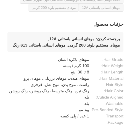
موهای انسانی باستانی 12A
موهای مستقیم بلوند 200 گرمی
جزئیات محصول
برجسته کردن:
موهای انسانی باستانی 12A
,
موهای مستقیم بلوند 200 گرمی
,
موهای انسانی باستانی 613 رنگ
Hair Grade:
موهای باکره انسان
Hair Weight:
100 گرم / بسته
Hair Length:
8 تا 30 اينچ
Hair Material:
موهای هندی، موهای برزیلی، موهای پرو
Hair Style:
راست، موج بدن، موج شل، فرفری
Hair Color:
رنگ تیره، رنگ متوسط، رنگ روشن، رنگ روشن
Cuticle Aligned:
بله
Washable:
بله
Pre-Bonded Style:
پود مو
Transport
1 عدد / پلی کیسه
Package: