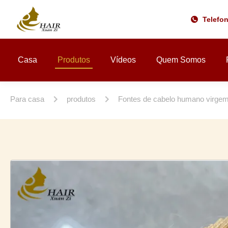
Telefo
Casa
Produtos
Vídeos
Quem Somos
Para casa
produtos
Fontes de cabelo humano virge