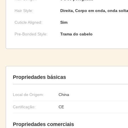
Hair Style:
Direita, Corpo em onda, onda solt
Cuticle Aligned:
Sim
Pre-Bonded Style:
Trama do cabelo
Propriedades básicas
Local de Origem:
China
Certificação:
CE
Propriedades comerciais