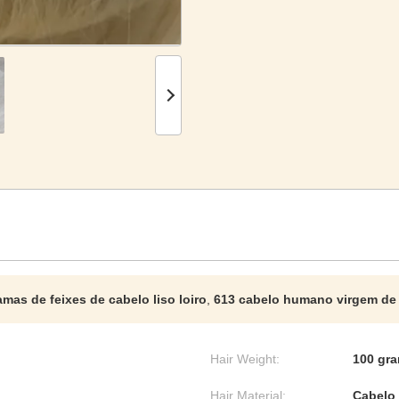
amas de feixes de cabelo liso loiro
,
613 cabelo humano virgem de
Hair Weight:
100 gra
Hair Material:
Cabelo 