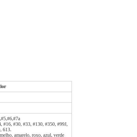
lor
,#5,#6,#7a
4, #16, #30, #33, #130, #350, #99J,
0, 613.
ermelho, amarelo, roxo, azul, verde