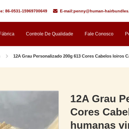
ne: 86-0531-15969700649
E-mail:
penny@human-hairbundles
Fábrica
Controle De Qualidade
Fale Conosco
P
m
12A Grau Personalizado 200g 613 Cores Cabelos loiros 
12A Grau P
Cores Cabel
humanas vi