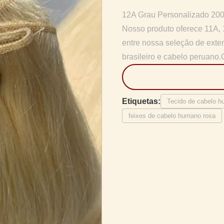
12A Grau Personalizado 200
Nosso produto oferece 11A, 
entre nossa seleção de exte
brasileiro e cabelo peruano.
Etiquetas:
Tecido de cabelo h
feixes de cabelo humano rosa