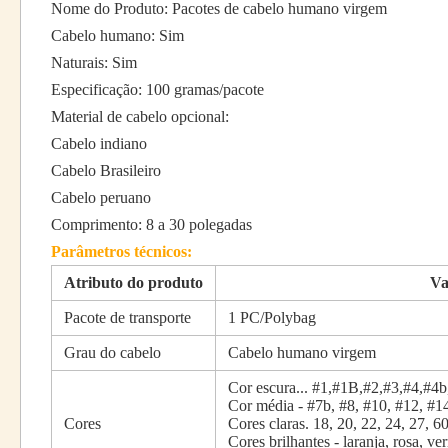
Nome do Produto: Pacotes de cabelo humano virgem
Cabelo humano: Sim
Naturais: Sim
Especificação: 100 gramas/pacote
Material de cabelo opcional:
Cabelo indiano
Cabelo Brasileiro
Cabelo peruano
Comprimento: 8 a 30 polegadas
Parâmetros técnicos:
Atributo do produto
Va
Pacote de transporte
1 PC/Polybag
Grau do cabelo
Cabelo humano virgem
Cor escura... #1,#1B,#2,#3,#4,#4b
Cor média - #7b, #8, #10, #12, #1
Cores
Cores claras. 18, 20, 22, 24, 27, 6
Cores brilhantes - laranja, rosa, v