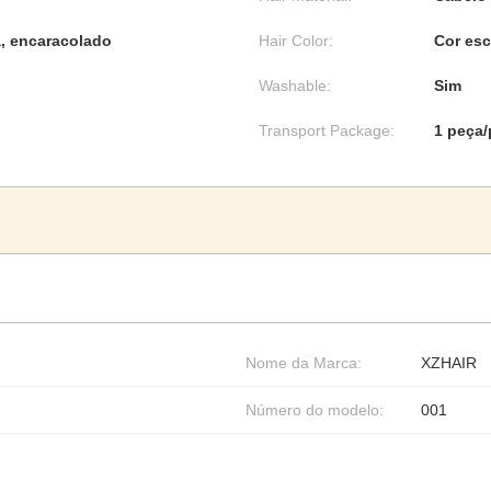
a, encaracolado
Hair Color:
Cor esc
Washable:
Sim
Transport Package:
1 peça
Nome da Marca:
XZHAIR
Número do modelo:
001