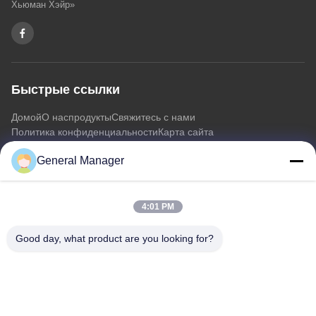
Хьюман Хэйр»
Быстрые ссылки
Домой
О нас
продукты
Свяжитесь с нами
Политика конфиденциальности
Карта сайта
General Manager
Свяжитесь с нами
4:01 PM
Адрес: Xingfu Road Licheng District город Цзинань,
провинция Шаньдун
Good day, what product are you looking for?
Электронная почта:
penny@human-hairbundles.com
Телефон: 86-0531-15969700649