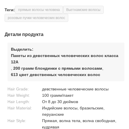
Теги:
прямые волосы человека
Вьетнамские волосы
розовые пучки человеческих волос
Детали продукта
Выделить:
Пакеты из девственных человеческих волос класса
12A
,
200 грамм блондинки с прямыми волосами
,
613 цвет девственных человеческих волос
Hair Grade:
девственные человеческие волосы
Hair Weight:
100 грамм/пакет
Hair Length:
От 8 до 30 дюймов
Hair Material:
Индийские волосы, бразильские,
перуанские
Hair Style:
Прямая, волна тела, волна свободная,
кудрявая