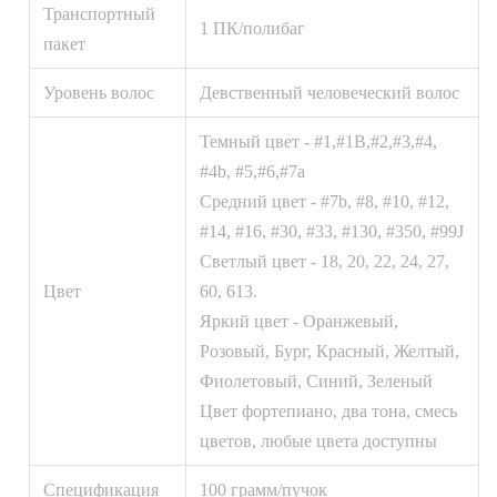
Транспортный
1 ПК/полибаг
пакет
Уровень волос
Девственный человеческий волос
Темный цвет - #1,#1B,#2,#3,#4,
#4b, #5,#6,#7a
Средний цвет - #7b, #8, #10, #12,
#14, #16, #30, #33, #130, #350, #99J
Светлый цвет - 18, 20, 22, 24, 27,
Цвет
60, 613.
Яркий цвет - Оранжевый,
Розовый, Бург, Красный, Желтый,
Фиолетовый, Синий, Зеленый
Цвет фортепиано, два тона, смесь
цветов, любые цвета доступны
Спецификация
100 грамм/пучок