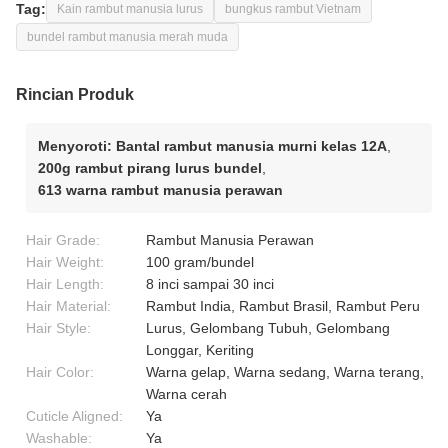
Tag:
Kain rambut manusia lurus
bungkus rambut Vietnam
bundel rambut manusia merah muda
Rincian Produk
Menyoroti:
Bantal rambut manusia murni kelas 12A
,
200g rambut pirang lurus bundel
,
613 warna rambut manusia perawan
Hair Grade:
Rambut Manusia Perawan
Hair Weight:
100 gram/bundel
Hair Length:
8 inci sampai 30 inci
Hair Material:
Rambut India, Rambut Brasil, Rambut Peru
Hair Style:
Lurus, Gelombang Tubuh, Gelombang
Longgar, Keriting
Hair Color:
Warna gelap, Warna sedang, Warna terang,
Warna cerah
Cuticle Aligned:
Ya
Washable:
Ya