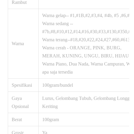
Rambut
Warna gelap-- #1,#1B,#2,#3,#4, #4b, #5 ,#6,#7a
Warna sedang --
#7b,#8,#10,#12,#14,#16,#30,#33,#130,#350,#9
Warna terang--#18,#20,#22,#24,#27,#60,#613,
Warna
Warna cerah - ORANGE, PINK, BURG,
MERAH, KUNING, UNGU, BIRU, HIJAU
Warna Piano, Dua Nada, Warna Campuran, Wa
apa saja tersedia
Spesifikasi
100gram/bundel
Gaya
Lurus, Gelombang Tubuh, Gelombang Longgar,
Opsional
Keriting
Berat
100gram
Grosir
Ya