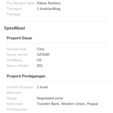
Pre-Bonded Style:
Pakan Rambut
Transport
1 buah/polibag
Package:
Spesifikasi
Properti Dasar
Tempat Asal:
Cina
Nama merek:
XZHAIR
Sertifikasi:
CE
Nomor Model:
001
Properti Perdagangan
Jumlah Pesanan
1 buah
Minimum:
Harga:
Negotiated price
Ketentuan
Transfer Bank, Western Union, Paypal
Pembayaran: