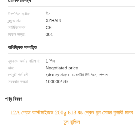
মৌলিক বৈশিষ্ট্য
উৎপত্তি স্থান:
চীন
ব্র্যান্ড নাম:
XZHAIR
সার্টিফিকেশন:
CE
মডেল নম্বর:
001
বাণিজ্যিক সম্পত্তি
ন্যূনতম অর্ডার পরিমাণ:
1 পিস
দাম:
Negotiated price
পেমেন্ট শর্তাবলী:
ব্যাংক স্থানান্তর, ওয়েস্টার্ন ইউনিয়ন, পেপাল
সরবরাহ ক্ষমতা:
100000/ মাস
পণ্য বিবরণ
12A গ্রেড কাস্টমাইজড 200g 613 রঙ শ্বেত চুল সোজা কুমারী মানব
চুল বান্ডিল