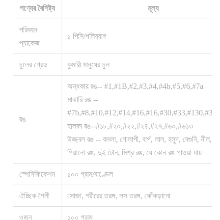
পণ্যের বৈশিষ্ট্য
মূল্য
পরিবহন
১ পিসি/পলিব্যাগ
প্যাকেজ
চুলের গ্রেড
কুমারী মানুষের চুল
অন্ধকার রঙ-- #1,#1B,#2,#3,#4,#4b,#5,#6,#7a
মাঝারি রঙ --
#7b,#8,#10,#12,#14,#16,#16,#30,#33,#130,#350
রঙ
হালকা রঙ--#১৮,#২০,#২২,#২৪,#২৭,#৬০,#৬১৩
উজ্জ্বল রঙ -- কমলা, গোলাপী, বার্গ, লাল, হলুদ, বেগুনি, নীল, স
পিয়ানো রঙ, দুই টোন, মিশ্র রঙ, যে কোন রঙ পাওয়া যায়
স্পেসিফিকেশন
১০০ গ্রাম/বাণ্ডেল
ঐচ্ছিক শৈলী
সোজা, শরীরের তরঙ্গ, লস তরঙ্গ, কোঁকড়ানো
ওজন
১০০ গ্রাম