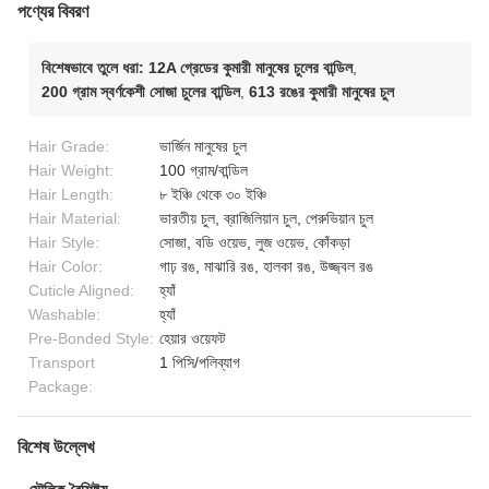
পণ্যের বিবরণ
বিশেষভাবে তুলে ধরা:
12A গ্রেডের কুমারী মানুষের চুলের বান্ডিল
,
200 গ্রাম স্বর্ণকেশী সোজা চুলের বান্ডিল
,
613 রঙের কুমারী মানুষের চুল
Hair Grade:
ভার্জিন মানুষের চুল
Hair Weight:
100 গ্রাম/বান্ডিল
Hair Length:
৮ ইঞ্চি থেকে ৩০ ইঞ্চি
Hair Material:
ভারতীয় চুল, ব্রাজিলিয়ান চুল, পেরুভিয়ান চুল
Hair Style:
সোজা, বডি ওয়েভ, লুজ ওয়েভ, কোঁকড়া
Hair Color:
গাঢ় রঙ, মাঝারি রঙ, হালকা রঙ, উজ্জ্বল রঙ
Cuticle Aligned:
হ্যাঁ
Washable:
হ্যাঁ
Pre-Bonded Style:
হেয়ার ওয়েফট
Transport
1 পিসি/পলিব্যাগ
Package:
বিশেষ উল্লেখ