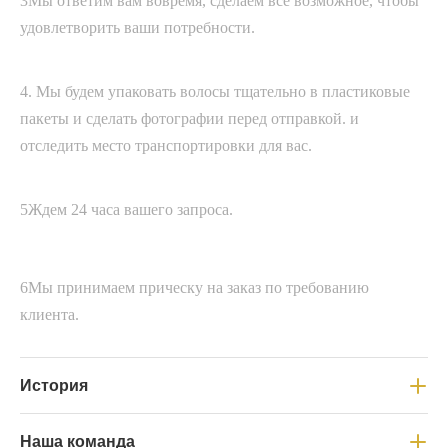
3Мы ответим вам вовремя, сделаем все возможное, чтобы
удовлетворить ваши потребности.
4. Мы будем упаковать волосы тщательно в пластиковые
пакеты и сделать фотографии перед отправкой. и
отследить место транспортировки для вас.
5Ждем 24 часа вашего запроса.
6Мы принимаем прическу на заказ по требованию
клиента.
История
2016Наш завод создан.
Наша команда