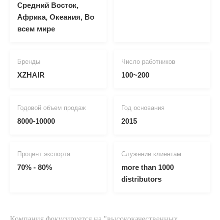
Средний Восток,
Африка, Океания, Во
всем мире
Бренды
Число работников
XZHAIR
100~200
Годовой объем продаж
Год основания
8000-10000
2015
Процент экспорта
Служение клиентам
70% - 80%
more than 1000
distributors
Компания фокусируется на "высококачественных