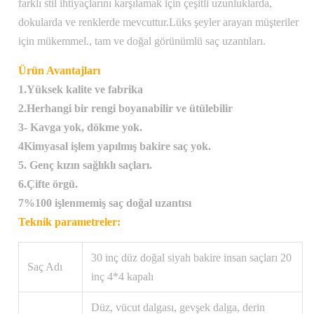
farklı stil ihtiyaçlarını karşılamak için çeşitli uzunluklarda,
dokularda ve renklerde mevcuttur.Lüks şeyler arayan müşteriler
için mükemmel., tam ve doğal görünümlü saç uzantıları.
Ürün Avantajları
1.Yüksek kalite ve fabrika
2.Herhangi bir rengi boyanabilir ve ütülebilir
3- Kavga yok, dökme yok.
4Kimyasal işlem yapılmış bakire saç yok.
5. Genç kızın sağlıklı saçları.
6.Çifte örgü.
7%100 işlenmemiş saç doğal uzantısı
Teknik parametreler:
30 inç düz doğal siyah bakire insan saçları 20
Saç Adı
inç 4*4 kapalı
Düz, vücut dalgası, gevşek dalga, derin