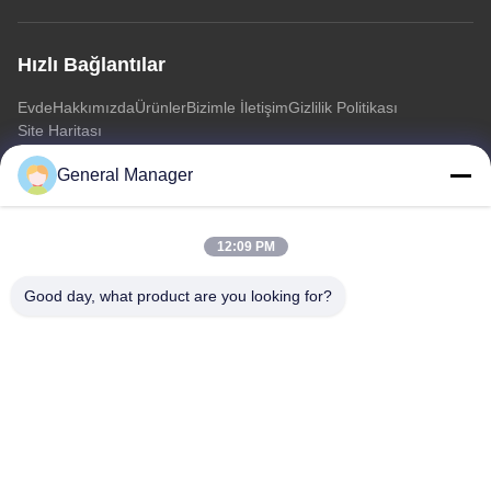
Hızlı Bağlantılar
Evde
Hakkımızda
Ürünler
Bizimle İletişim
Gizlilik Politikası
Site Haritası
General Manager
Bizimle İletişim
12:09 PM
Adres: Xingfu Yolu Licheng Bölgesi Jinan Şehri, Shandong
Eyaleti
Good day, what product are you looking for?
E-posta:
penny@human-hairbundles.com
tel: 86-0531-15969700649
Şimdi Sor
Daha fazla bilgi için lütfen bize bir talep göndermekten