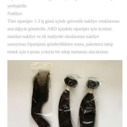
yerleştirilir.
Nakliye:
Tüm siparişler 1-3 iş günü içinde güvenilir nakliye ortaklarımız
aracılığıyla gönderilir. ABD içindeki siparişler için ücretsiz
standart nakliye ve ek maliyetle uluslararası nakliye
sunuyoruz.Siparişiniz gönderildikten sonra, paketinizi takip
etmek için e-posta yoluyla bir takip numarası alacaksınız.