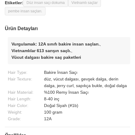
Etiketler:
Düz insan saçı dokuma
Vietnamlı saçlar
pembe insan saçları.
Ürün Detayları
Vurgulamak:
12A sınıfı bakire insan saçları.
,
Vietnamlılar 613 sarışın saçlı.
,
Vücut dalgası bakire saç paketleri
Hair Type:
Bakire İnsan Saçı
Hair Texture:
düz, vücut dalgası, gevşek dalga, derin
dalga, jerry curl, sapıkça bukle, doğal dalga
Hair Material:
%100 Remy İnsan Saçı
Hair Length:
8-40 inç
Hair Color:
Doğal Siyah (#1b)
Weight:
100 gram
Grade:
12A