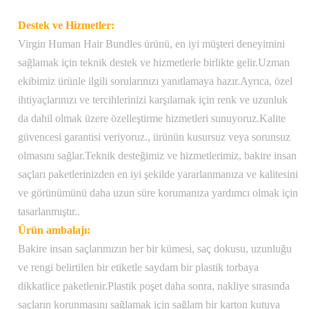
Taşıma
1 PC/Polybag
Destek ve Hizmetler:
Paketi:
Virgin Human Hair Bundles ürünü, en iyi müşteri deneyimini
Ağırlık:
100 gram
sağlamak için teknik destek ve hizmetlerle birlikte gelir.Uzman
ekibimiz ürünle ilgili sorularınızı yanıtlamaya hazır.Ayrıca, özel
Amerika Birleşik Devletleri içinde ücretsiz
ihtiyaçlarınızı ve tercihlerinizi karşılamak için renk ve uzunluk
nakliye, 1-2 iş günü içinde işlenmiş siparişler
da dahil olmak üzere özelleştirme hizmetleri sunuyoruz.Kalite
Nakliye:
ve USPS Priority Mail üzerinden gönderilen,
güvencesi garantisi veriyoruz., ürünün kusursuz veya sorunsuz
ek ücret karşılığında uluslararası nakliye
olmasını sağlar.Teknik desteğimiz ve hizmetlerimiz, bakire insan
mevcuttur
saçları paketlerinizden en iyi şekilde yararlanmanıza ve kalitesini
ve görünümünü daha uzun süre korumanıza yardımcı olmak için
tasarlanmıştır..
Ürün ambalajı:
Bakire insan saçlarımızın her bir kümesi, saç dokusu, uzunluğu
ve rengi belirtilen bir etiketle saydam bir plastik torbaya
dikkatlice paketlenir.Plastik poşet daha sonra, nakliye sırasında
saçların korunmasını sağlamak için sağlam bir karton kutuya