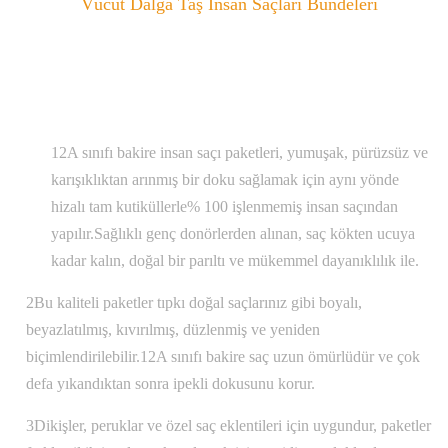
Vücut Dalga Taş İnsan Saçları Bündeleri
12A sınıfı bakire insan saçı paketleri, yumuşak, pürüzsüz ve
karışıklıktan arınmış bir doku sağlamak için aynı yönde
hizalı tam kutiküllerle% 100 işlenmemiş insan saçından
yapılır.Sağlıklı genç donörlerden alınan, saç kökten ucuya
kadar kalın, doğal bir parıltı ve mükemmel dayanıklılık ile.
2Bu kaliteli paketler tıpkı doğal saçlarınız gibi boyalı,
beyazlatılmış, kıvırılmış, düzlenmiş ve yeniden
biçimlendirilebilir.12A sınıfı bakire saç uzun ömürlüdür ve çok
defa yıkandıktan sonra ipekli dokusunu korur.
3Dikişler, peruklar ve özel saç eklentileri için uygundur, paketler