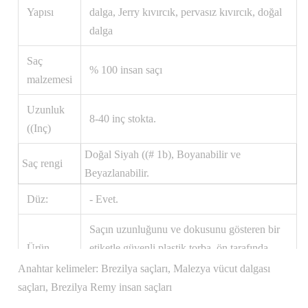
Yapısı
dalga, Jerry kıvırcık, pervasız kıvırcık, doğal
dalga
Saç
% 100 insan saçı
malzemesi
Uzunluk
8-40 inç stokta.
((Inç)
Doğal Siyah ((# 1b), Boyanabilir ve
Saç rengi
Beyazlanabilir.
Düz:
- Evet.
Saçın uzunluğunu ve dokusunu gösteren bir
Ürün
etiketle güvenli plastik torba, ön tarafında
ambalajı:
şirket logosu bulunan zarif siyah bir kutuya
Anahtar kelimeler: Brezilya saçları, Malezya vücut dalgası
yerleştirilmiştir
saçları, Brezilya Remy insan saçları