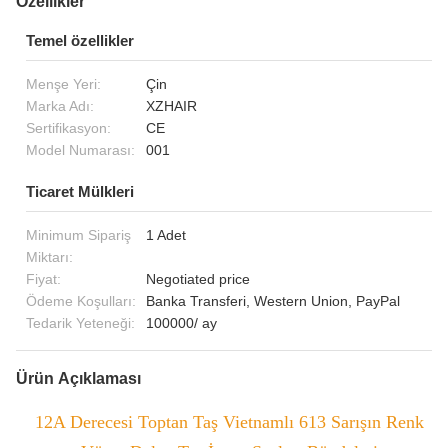
Özellikler
Temel özellikler
Menşe Yeri:
Çin
Marka Adı:
XZHAIR
Sertifikasyon:
CE
Model Numarası:
001
Ticaret Mülkleri
Minimum Sipariş
1 Adet
Miktarı:
Fiyat:
Negotiated price
Ödeme Koşulları:
Banka Transferi, Western Union, PayPal
Tedarik Yeteneği:
100000/ ay
Ürün Açıklaması
12A Derecesi Toptan Taş Vietnamlı 613 Sarışın Renk