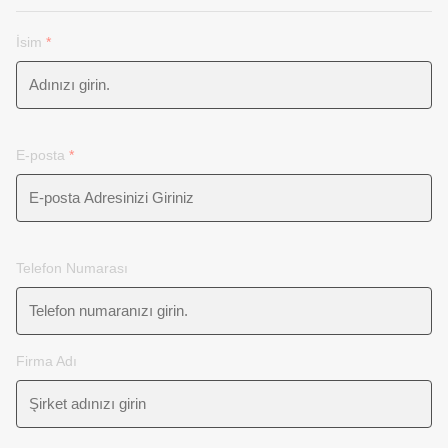
İsim
*
E-posta
*
Telefon Numarası
Firma Adı