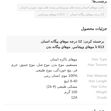
برچسب‌ها:
بافت موهای انسان,بسته های مو ویتنامی,بسته های موی صورتی انسان
12 درجه موهاي بيگانه انسان
613 تا موهاي وييتنامي
جزئیات محصول
برجسته کردن:
12 درجه موهاي بيگانه انسان
,
613 تا موهاي وييتنامي
,
موهاي بيگانه بدن
Hair Type:
موهای باکره انسان
Hair Texture:
مستقیم، موج بدن، موج شل، موج عمیق، جری
فر، پیچ خوردگی، موج طبیعی
Hair Material:
100% موی انسان رمی
Hair Length:
8-40 اینچ
Hair Color:
مشکی طبیعی (# 1b)
Weight:
100 گرم
12A
Grade: