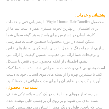
وزن:
100 گرم
پشتیبانی و خدمات:
حمل و نقل رایگان در داخل ایالات متحده،
محصول Virgin Human Hair Bundles با پشتیبانی فنی و خدمات
سفارشات در عرض 1-2 روز کاری پردازش
حمل و
برای اطمینان از بهترین تجربه مشتری همراه است.تیم ما از
شده و از طریق USPS Priority Mail ارسال
نقل:
کارشناسان در دسترس برای پاسخ به هر گونه سوال شما
می شود، حمل و نقل بین المللی با هزینه
ممکن است در مورد محصولما همچنین خدمات سفارشی
اضافی در دسترس است
سازی، از جمله رنگ و طول را برای پاسخگویی به نیازهای خاص
و ترجیحات شما ارائه می دهیم.ما تضمین کیفیت را ارائه می
دهیم، اطمینان از اینکه محصول بدون نقص یا مشکل
است.پشتیبانی فنی و خدمات ما طراحی شده اند تا به شما کمک
کنند تا بیشترین بهره را از بسته های موی انسانی خود به دست
آورید و کیفیت و ظاهر آن را برای مدت طولانی تر حفظ کنید.
بسته بندی محصول:
هر دسته از موهای ما با دقت در یک کیسه پلاستیکی شفاف
بسته بندی می شوند و بر روی آن برچسب هایی نوشته شده
است که بافت، طول و رنگ موها را نشان می دهد.سپس کیسه