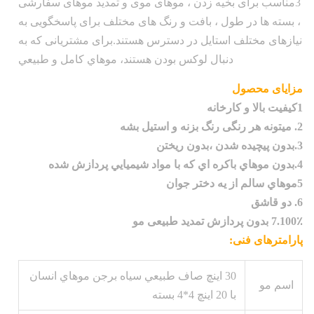
3مناسب برای بخیه زدن ، موهای موی و تمدید موهای سفارشی
، بسته ها در طول ، بافت و رنگ های مختلف برای پاسخگویی به
نیازهای مختلف استایل در دسترس هستند.برای مشتریانی که به
دنبال لوکس بودن هستند، موهاي کامل و طبيعي
مزایای محصول
1کیفیت بالا و کارخانه
2. ميتونه هر رنگی رنگ بزنه و استیل بشه
3.بدون پيچيده شدن ،بدون ريختن
4.بدون موهاي باکره اي که با مواد شيميايي پردازش شده
5موهاي سالم از يه دختر جوان
6. دو قاشق
7.100٪ بدون پردازش تمدید طبیعی مو
پارامترهای فنی:
30 اينچ صاف طبيعي سياه برجن موهاي انسان
اسم مو
با 20 اينچ 4*4 بسته