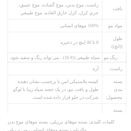
راست، موج بدني، موج گشاده، موج عميق،
بافت
جري کرل، کرل خارق العاده، موج طبيعي
مواد مو
100% موهای انسانی
طول
8 تا 40 اينچ در ذخيره
((انچ))
رنگ مو
سیاه طبیعی ((# 1b) ، می تواند رنگ و سفید شود.
راست:
آره
بسته
کیسه پلاستیکی امن با برچسب نشان دهنده
بندی
طول و بافت مو، در یک جعبه سیاه زیبا با لوگو
محصول:
شرکت در جلو قرار داده شده است
بسته
حمل و
1PC/پولی کیسه
کلمات کلیدی: بسته موهای برزیلی، بسته موهای موج بدن
نقل
مالزیایی، بسته موهای انسانی رمی برزیلی