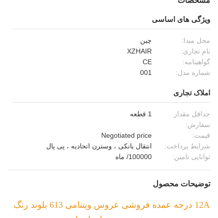
مشخصات
ویژگی های اساسی
محل مبدا:
چین
نام تجاری:
XZHAIR
گواهینامه:
CE
شماره مدل:
001
املاک تجاری
حداقل مقدار
1 قطعه
سفارش:
قیمت:
Negotiated price
شرایط پرداخت:
انتقال بانکی ، وسترن اتحادیه ، پی پال
توانایی تامین:
100000/ ماه
توضیحات محصول
12A درجه عمده فروشی عروس ویتنامی 613 بلوند رنگ