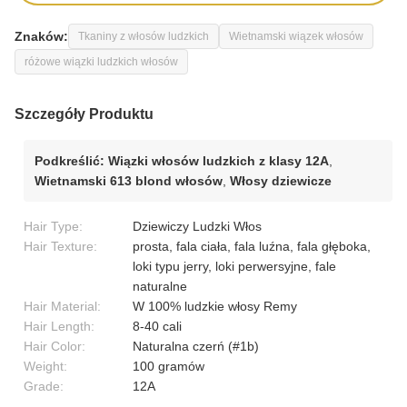
Znaków:
Tkaniny z włosów ludzkich
Wietnamski wiązek włosów
różowe wiązki ludzkich włosów
Szczegóły Produktu
Podkreślić:
Wiązki włosów ludzkich z klasy 12A
,
Wietnamski 613 blond włosów
,
Włosy dziewicze
Hair Type:
Dziewiczy Ludzki Włos
Hair Texture:
prosta, fala ciała, fala luźna, fala głęboka,
loki typu jerry, loki perwersyjne, fale
naturalne
Hair Material:
W 100% ludzkie włosy Remy
Hair Length:
8-40 cali
Hair Color:
Naturalna czerń (#1b)
Weight:
100 gramów
Grade:
12A