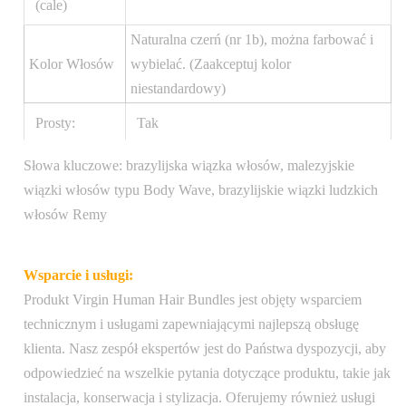
(cale)
Naturalna czerń (nr 1b), można farbować i
Kolor Włosów
wybielać. (Zaakceptuj kolor
niestandardowy)
Prosty:
Tak
Bezpieczna plastikowa torebka z etykietą
Słowa kluczowe: brazylijska wiązka włosów, malezyjskie
Opakowanie
wskazującą długość i strukturę włosów,
wiązki włosów typu Body Wave, brazylijskie wiązki ludzkich
produktu:
umieszczona w eleganckim czarnym
włosów Remy
pudełku z logo firmy na przodzie
Wsparcie i usługi:
Pakiet
1 szt./worek foliowy
Produkt Virgin Human Hair Bundles jest objęty wsparciem
transportowy:
technicznym i usługami zapewniającymi najlepszą obsługę
Waga:
100 gramów
klienta. Nasz zespół ekspertów jest do Państwa dyspozycji, aby
odpowiedzieć na wszelkie pytania dotyczące produktu, takie jak
Bezpłatna wysyłka na terenie Stanów
instalacja, konserwacja i stylizacja. Oferujemy również usługi
Zjednoczonych, zamówienia