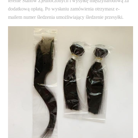
terenie Stanów Zjednoczonych i wysyłkę międzynarodową za
dodatkową opłatą. Po wysłaniu zamówienia otrzymasz e-
mailem numer śledzenia umożliwiający śledzenie przesyłki.