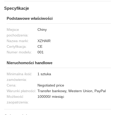
Specyfikacje
Podstawowe właściwości
Miejsce
Chiny
pochodzenia:
Nazwa marki:
XZHAIR
Certyfikacja:
CE
Numer modelu:
001
Nieruchomości handlowe
Minimalna ilość
1 sztuka
zamówienia:
Cena:
Negotiated price
Warunki płatności:
Transfer bankowy, Western Union, PayPal
Możliwość
100000/ miesiąc
zaopatrzenia: