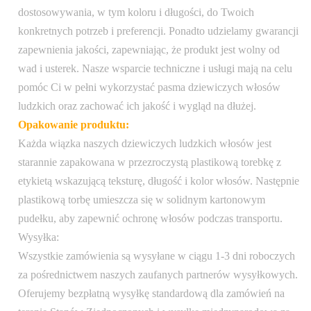
dostosowywania, w tym koloru i długości, do Twoich
przetwarzane w ciągu 1-2 dni roboczych i
Wysyłka:
konkretnych potrzeb i preferencji. Ponadto udzielamy gwarancji
wysyłane pocztą priorytetową USPS,
zapewnienia jakości, zapewniając, że produkt jest wolny od
wysyłka międzynarodowa dostępna za
wad i usterek. Nasze wsparcie techniczne i usługi mają na celu
dodatkową opłatą
pomóc Ci w pełni wykorzystać pasma dziewiczych włosów
ludzkich oraz zachować ich jakość i wygląd na dłużej.
Opakowanie produktu:
Każda wiązka naszych dziewiczych ludzkich włosów jest
starannie zapakowana w przezroczystą plastikową torebkę z
etykietą wskazującą teksturę, długość i kolor włosów. Następnie
plastikową torbę umieszcza się w solidnym kartonowym
pudełku, aby zapewnić ochronę włosów podczas transportu.
Wysyłka:
Wszystkie zamówienia są wysyłane w ciągu 1-3 dni roboczych
za pośrednictwem naszych zaufanych partnerów wysyłkowych.
Oferujemy bezpłatną wysyłkę standardową dla zamówień na