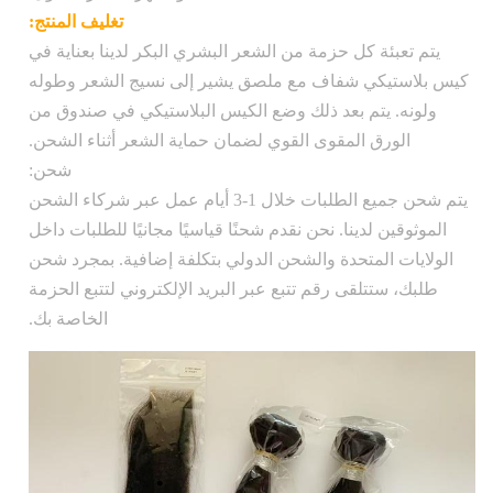
تغليف المنتج:
يتم تعبئة كل حزمة من الشعر البشري البكر لدينا بعناية في
كيس بلاستيكي شفاف مع ملصق يشير إلى نسيج الشعر وطوله
ولونه. يتم بعد ذلك وضع الكيس البلاستيكي في صندوق من
الورق المقوى القوي لضمان حماية الشعر أثناء الشحن.
شحن:
يتم شحن جميع الطلبات خلال 1-3 أيام عمل عبر شركاء الشحن
الموثوقين لدينا. نحن نقدم شحنًا قياسيًا مجانيًا للطلبات داخل
الولايات المتحدة والشحن الدولي بتكلفة إضافية. بمجرد شحن
طلبك، ستتلقى رقم تتبع عبر البريد الإلكتروني لتتبع الحزمة
الخاصة بك.