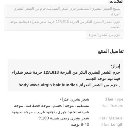
العلامات:
نسيج الشعر البشري المستقيم,حزم الشعر الفيتنامية,حزم من الشعر البشري
الوردي
حزم الشعر البشري البكر من الدرجة 12A,613 حزمة شعر شقراء فيتنامية,موجة
الجسم
حزم من الشعر العذراء
تفاصيل المنتج
إبراز:
حزم الشعر البشري البكر من الدرجة 12A,613 حزمة شعر شقراء
فيتنامية,موجة الجسم
,
حزم من الشعر العذراء
,
body wave virgin hair bundles
Hair Type:
شعر بشري عذراء
Hair Texture:
مستقيم، موجة الجسم، موجة فضفاضة، موجة
عميقة، تجعيد جيري، تجعيد غريب، موجة طبيعية
Hair Material:
شعر بشري ريمي بنسبة 100%
Hair Length:
8-40 بوصة