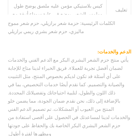
كيس بلاستيكي مؤمن عليه ملصق يوضح طول
تغليف
وملمس الشعر، يوضع في علبة سوداء أنيقة مع
المنتج:
شعار الشركة في الأمام
الكلمات الرئيسية: حزمة شعر برازيلي، حزم شعر مموج
ماليزي، حزم شعر بشري ريمي برازيلي
حزمة
1 قطعة/بوليباغ
النقل:
الدعم والخدمات:
وزن:
100 جرام
يأتي منتج حزم الشعر البشري البكر مع الدعم الفني والخدمات
لضمان أفضل تجربة للعملاء. فريق الخبراء لدينا متاح للإجابة
شحن مجاني داخل الولايات المتحدة، تتم
على أي أسئلة قد تكون لديكم بخصوص المنتج، مثل التثبيت
معالجة الطلبات خلال 1-2 يوم عمل ويتم
شحن:
والصيانة والتصميم. كما نقدم أيضًا خدمات التخصيص، بما في
شحنها عبر بريد USPS ذو الأولوية، والشحن
ذلك اللون والطول، لتلبية احتياجاتك وتفضيلاتك المحددة.
الدولي متاح مقابل رسوم إضافية
بالإضافة إلى ذلك، نحن نقدم ضمان الجودة، مما يضمن خلو
المنتج من العيوب أو المشكلات. تم تصميم الدعم الفني
والخدمات لدينا لمساعدتك في الحصول على أقصى استفادة من
حزم الشعر البشري البكر الخاصة بك والحفاظ على جودتها
ومظهرها لفترة أطول.