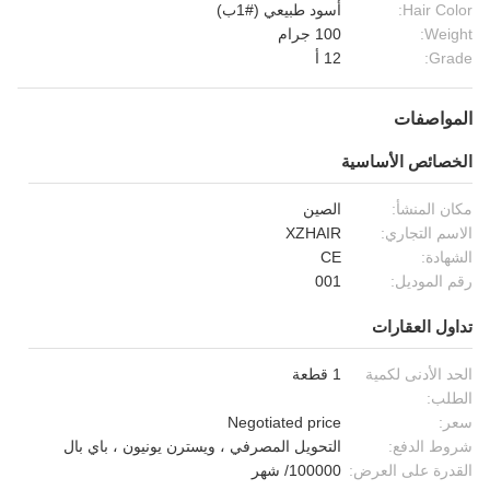
Hair Color:
أسود طبيعي (#1ب)
Weight:
100 جرام
Grade:
12 أ
المواصفات
الخصائص الأساسية
مكان المنشأ:
الصين
الاسم التجاري:
XZHAIR
الشهادة:
CE
رقم الموديل:
001
تداول العقارات
الحد الأدنى لكمية
1 قطعة
الطلب:
سعر:
Negotiated price
شروط الدفع:
التحويل المصرفي ، ويسترن يونيون ، باي بال
القدرة على العرض:
100000/ شهر