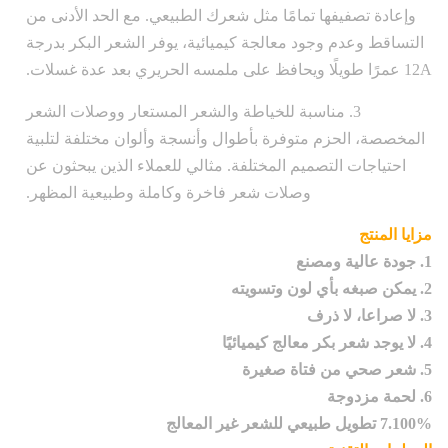
وإعادة تصفيفها تمامًا مثل شعرك الطبيعي. مع الحد الأدنى من
التساقط وعدم وجود معالجة كيميائية، يوفر الشعر البكر بدرجة
12A عمرًا طويلًا ويحافظ على ملمسه الحريري بعد عدة غسلات.
3. مناسبة للخياطة والشعر المستعار ووصلات الشعر
المخصصة، الحزم متوفرة بأطوال وأنسجة وألوان مختلفة لتلبية
احتياجات التصميم المختلفة. مثالي للعملاء الذين يبحثون عن
وصلات شعر فاخرة وكاملة وطبيعية المظهر.
مزايا المنتج
1. جودة عالية ومصنع
2. يمكن صبغه بأي لون وتسويته
3. لا صراعا، لا ذرف
4. لا يوجد شعر بكر معالج كيميائيًا
5. شعر صحي من فتاة صغيرة
6. لحمة مزدوجة
7.100% تطويل طبيعي للشعر غير المعالج