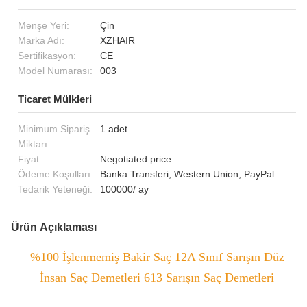
Menşe Yeri:
Çin
Marka Adı:
XZHAIR
Sertifikasyon:
CE
Model Numarası:
003
Ticaret Mülkleri
Minimum Sipariş
1 adet
Miktarı:
Fiyat:
Negotiated price
Ödeme Koşulları:
Banka Transferi, Western Union, PayPal
Tedarik Yeteneği:
100000/ ay
Ürün Açıklaması
%100 İşlenmemiş Bakir Saç 12A Sınıf Sarışın Düz
İnsan Saç Demetleri 613 Sarışın Saç Demetleri