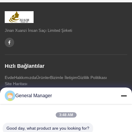
Jinan Xuanzi İnsan Saçı Limited Şirketi
Hızlı Bağlantılar
Evde
Hakkımızda
Ürünler
Bizimle İletişim
Gizlilik Politikası
Site Haritası
General Manager
Bizimle İletişim
3:48 AM
Adres: Xingfu Yolu Licheng Bölgesi Jinan Şehri, Shandong
Eyaleti
Good day, what product are you looking for?