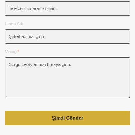
Firma Adı
Mesaj
*
Şimdi Gönder