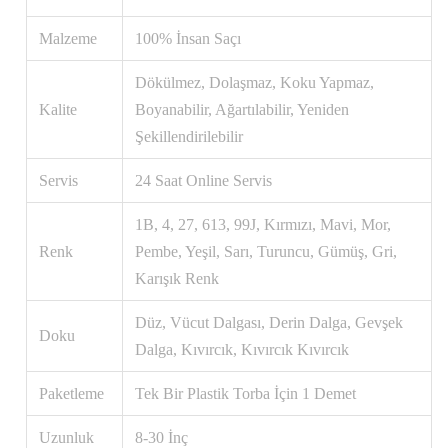
Malzeme
100% İnsan Saçı
Dökülmez, Dolaşmaz, Koku Yapmaz,
Kalite
Boyanabilir, Ağartılabilir, Yeniden
Şekillendirilebilir
Servis
24 Saat Online Servis
1B, 4, 27, 613, 99J, Kırmızı, Mavi, Mor,
Renk
Pembe, Yeşil, Sarı, Turuncu, Gümüş, Gri,
Karışık Renk
Düz, Vücut Dalgası, Derin Dalga, Gevşek
Doku
Dalga, Kıvırcık, Kıvırcık Kıvırcık
Paketleme
Tek Bir Plastik Torba İçin 1 Demet
Uzunluk
8-30 İnç