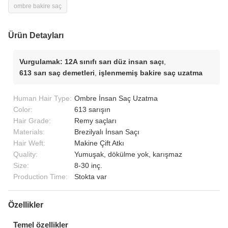
ombre bakire saç
Ürün Detayları
Vurgulamak:
12A sınıfı sarı düz insan saçı
,
613 sarı saç demetleri
,
işlenmemiş bakire saç uzatma
Human Hair Type:
Ombre İnsan Saç Uzatma
Color:
613 sarışın
Hair Grade:
Remy saçları
Materials:
Brezilyalı İnsan Saçı
Hair Weft:
Makine Çift Atkı
Quality:
Yumuşak, dökülme yok, karışmaz
Size:
8-30 inç.
Production Time:
Stokta var
Özellikler
Temel özellikler