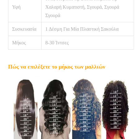
Υφή
Χαλαρή Κυματιστή, Σγουρά, Σγουρά
Σγουρά
Συσκευασία
1 Δέσμη Για Μία Πλαστική Σακούλα
Μήκος
8-30 Ίντσες
Πώς να επιλέξετε το μήκος των μαλλιών