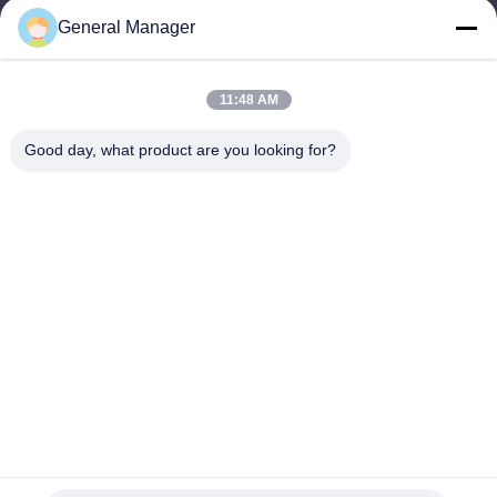
General Manager
Επικοινωνήστε μαζί μας
11:48 AM
Διεύθυνση: Οδός Xingfu Δήμος Licheng Πόλη Jinan, επαρχία
Shandong
Good day, what product are you looking for?
Ηλεκτρονικό:
penny@human-hairbundles.com
Τηλ.: 86-0531-15969700649
Ερώτηση Τώρα
Αισθάνεστε ελεύθεροι να μας στείλετε ένα ερώτημα για
περισσότερες πληροφορίες.
Ερώτηση Τώρα