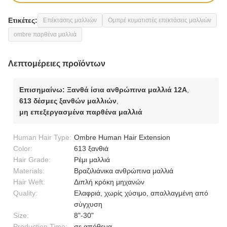
Ετικέτες:
Επέκτασης μαλλιών
Ομπρέ κυματιστές επεκτάσεις μαλλιών
ombre παρθένα μαλλιά
Λεπτομέρειες προϊόντων
Επισημαίνω:
Ξανθά ίσια ανθρώπινα μαλλιά 12Α
,
613 δέσμες ξανθών μαλλιών
,
μη επεξεργασμένα παρθένα μαλλιά
Human Hair Type:
Ombre Human Hair Extension
Color:
613 ξανθιά
Hair Grade:
Ρέμι μαλλιά
Materials:
Βραζιλιάνικα ανθρώπινα μαλλιά
Hair Weft:
Διπλή κρόκη μηχανών
Quality:
Ελαφριά, χωρίς χύσιμο, απαλλαγμένη από
σύγχυση
Size:
8"-30"
Production Time:
σε απόθεμα