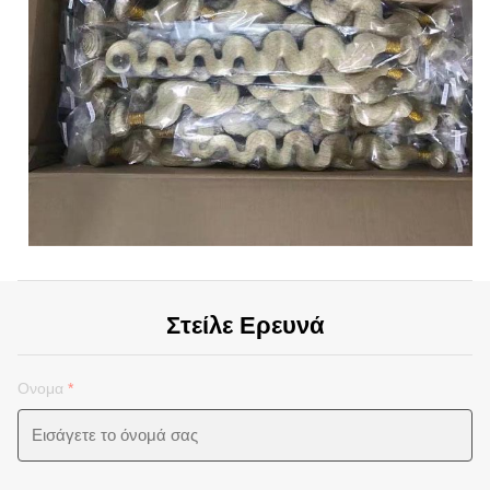
Στείλε Ερευνά
Ονομα
*