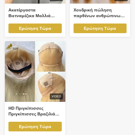
Ακατέργαστα
Χονδρική πώληση
Βιετναμέζικα Μαλλιά
παρθένων ανθρώπινων
Super Double Drawn
μαλλιών με δαντέλα
Bone Straight Lace Front
περούκα 13X4 Διαφανής
Ερώτηση Τώρα
Ερώτηση Τώρα
Περουκών
δαντέλα μετωπική
προεπιλεγμένη περούκα
μαλλιών
VIDEO
HD Πριγκίπισσες
Πριγκίπισσες Βραζιλιάνοι
Ανθρώπινα Μαλλιά 30
ίντσες Πριγκίπισσα
Ερώτηση Τώρα
Πριγκίπισσα Ξανθός