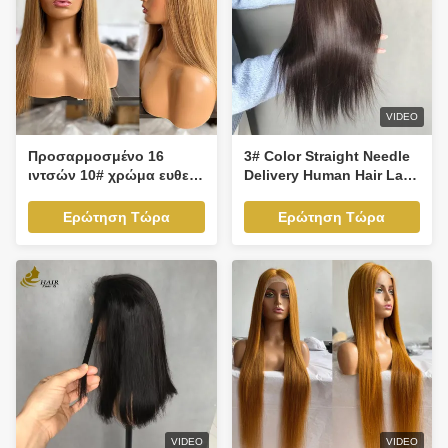
VIDEO
Προσαρμοσμένο 16
3# Color Straight Needle
ιντσών 10# χρώμα ευθεία
Delivery Human Hair Lace
2*6 Μπροστά ανθρώπινα
Wig Virgin Human Hair
μαλλιά δαντέλα περούκα
Full Lace Wig
Ερώτηση Τώρα
Ερώτηση Τώρα
με περιφέρειες
VIDEO
VIDEO