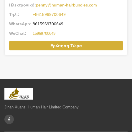
Ηλεκτρονικό:
penny@human-hairbundles.com
Τηλ.:
+8615969700649
WhatsApp:
8615969700649
WeChat:
15969700649
Ερώτηση Τώρα
Jinan Xuanzi Human Hair Limited Company