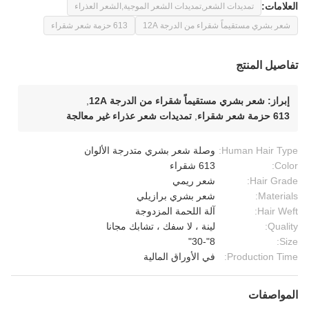
العلامات:
تمديدات الشعر,تمديدات الشعر الموجية,الشعر العذراء
شعر بشري مستقيماً شقراء من الدرجة 12A
613 حزمة شعر شقراء
تفاصيل المنتج
إبراز:
شعر بشري مستقيماً شقراء من الدرجة 12A
,
613 حزمة شعر شقراء
,
تمديدات شعر عذراء غير معالجة
Human Hair Type:
وصلة شعر بشري متدرجة الألوان
Color:
613 شقراء
Hair Grade:
شعر ريمي
Materials:
شعر بشري برازيلي
Hair Weft:
آلة اللحمة المزدوجة
Quality:
لينة ، لا سفك ، تشابك مجانا
8"-30"
Size:
Production Time:
في الأوراق المالية
المواصفات