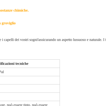
 sostanze chimiche.
 groviglio
 i capelli dei vostri sogni!assicurando un aspetto lussuoso e naturale. I
ficazioni tecniche
Pal
re, può essere tinto, può essere