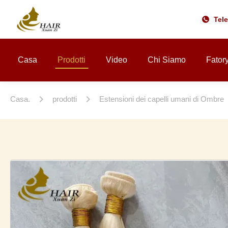
Tel
Casa
Prodotti
Video
Chi Siamo
Fator
Casa.
prodotti
Estensioni dei capelli umani di Ombre