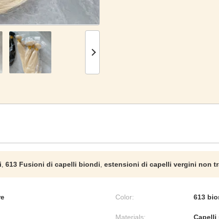
i
,
613 Fusioni di capelli biondi
,
estensioni di capelli vergini non tr
re
Color:
613 bi
Materials:
Capelli