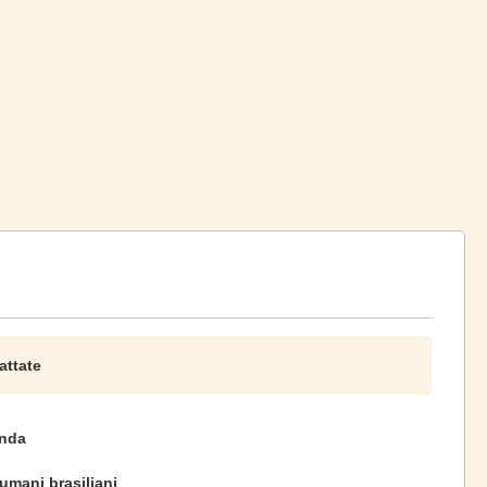
attate
onda
 umani brasiliani