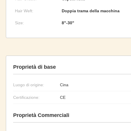
Hair Weft:
Doppia trama della macchina
Size:
8"-30"
Proprietà di base
Luogo di origine:
Cina
Certificazione:
CE
Proprietà Commerciali