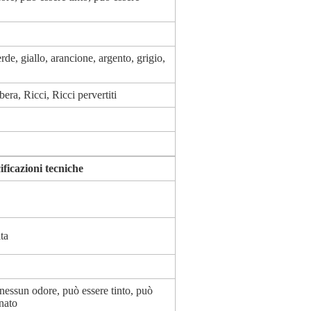
erde, giallo, arancione, argento, grigio,
ra, Ricci, Ricci pervertiti
ficazioni tecniche
ta
nessun odore, può essere tinto, può
gnato