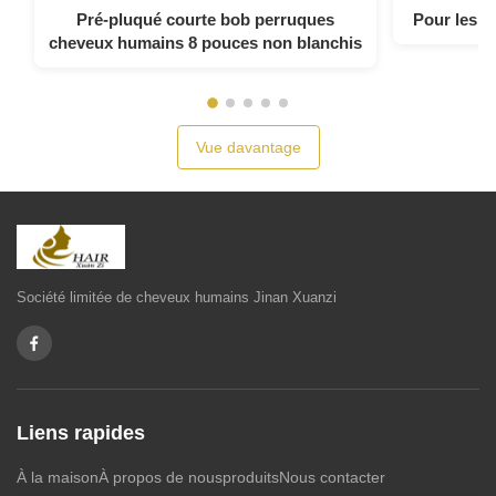
Pré-pluqué courte bob perruques
Pour les c
cheveux humains 8 pouces non blanchis
Vue davantage
Société limitée de cheveux humains Jinan Xuanzi
Liens rapides
À la maison
À propos de nous
produits
Nous contacter