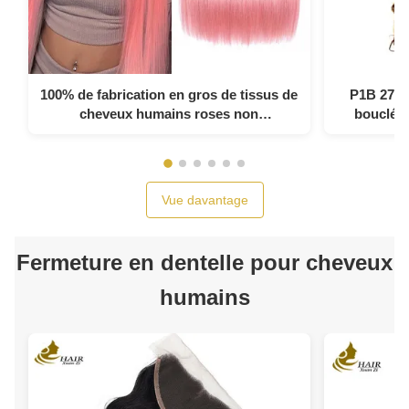
100% de fabrication en gros de tissus de
P1B 27 D
cheveux humains roses non
bouclés
transformés
Vue davantage
Fermeture en dentelle pour cheveux
humains