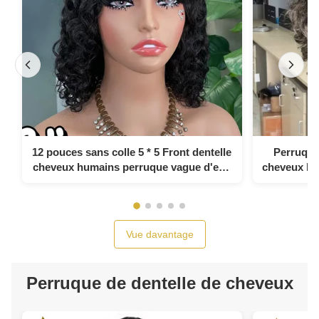
12 pouces sans colle 5 * 5 Front dentelle
Perruque
cheveux humains perruque vague d'eau
cheveux hu
sans colle haut en soie pleine dentelle
soie s
perruque
Vue davantage
Perruque de dentelle de cheveux