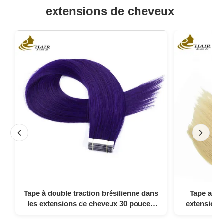
extensions de cheveux
Tape à double traction brésilienne dans
Tape adh
les extensions de cheveux 30 pouces
extension
violet