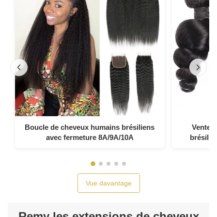
Boucle de cheveux humains brésiliens
Ventes
avec fermeture 8A/9A/10A
brésili
Vue davantage
Remy les extensions de cheveux