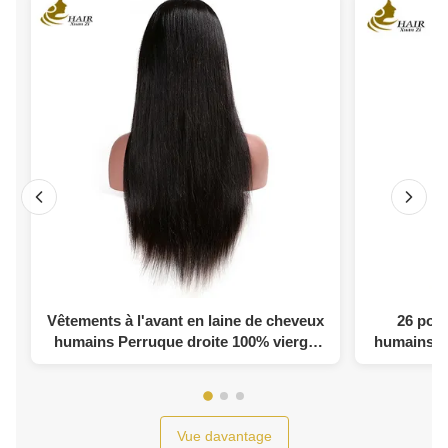
Vêtements à l'avant en laine de cheveux
26 pou
humains Perruque droite 100% vierge
humains d
péruvienne
Vue davantage