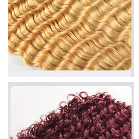
Grade
Catégorie 9A 10A
1 Doux, brillant et propre, sans poux ni
tricot
2 Nous promettons de ne pas se mêler, de ne
pas déverser
3 Pas de poils synthétiques, pas de mélange
de poils d'animaux
Qualité
4 Durée de vie 1 à 2 ans sous soins
appropriés.
5 Peut être repassé et teint, voire blanchi
6 Nous promettons que nos cheveux sont de
haute qualité cheveux humains sur le
marché des cheveux.