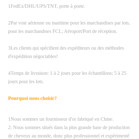
50g/pc 100g/pc, autre poids peut être
1FedEx/DHL/UPS/TNT, porte à porte.
produit
personnalisé.
2Par voie aérienne ou maritime pour les marchandises par lots,
pour les marchandises FCL; Aéroport/Port de réception.
3Les clients qui spécifient des expéditeurs ou des méthodes
Quantité
3 pièces
d'expédition négociables!
de produit
4Temps de livraison: 1 à 2 jours pour les échantillons; 5 à 25
jours pour les lots.
Pourquoi nous choisir?
Emballé avec un sac en PVC et le colis
Le paquet
express ou boîte.
1Nous sommes un fournisseur d'or fabriqué en Chine.
2: Nous sommes situés dans la plus grande base de production
de cheveux au monde, donc plus professionnel et expérimenté