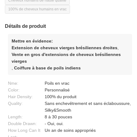
Cheveux humains de haute qualité
100% de cheveux humains en vrac
Détails de produit
Mettre en évidence:
Extension de cheveux vierges brésiliennes droites
,
Vente en gros d'extensions de cheveux brésiliennes
vierges
,
Coiffure à base de poils indiens
Nme:
Poils en vrac
Color:
Personnalisé
Hair Density:
100% du produit
Quality:
Sans enchevêtrement et sans éclaboussure,
Silky&Smooth
Length:
8 à 30 pouces
Double Drawn:
- Oui, oui.
How Long Can It
Un an de soins appropriés