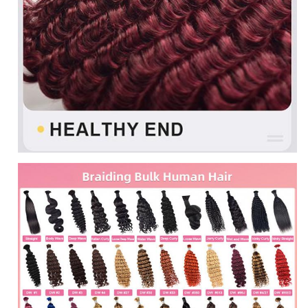
Le prix
Prix de gros, prix d'usine
Non
Sans traitement, peut être teint et repassé
transformé
Vague de corps, vague profonde, naturelle
Les styles
droite, bouclée, grande vague peut être
personnalisée