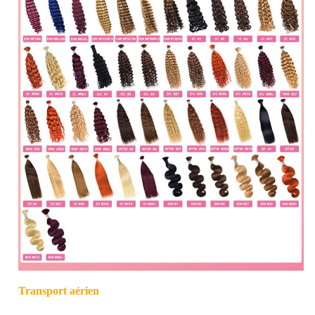
Longueur
des
8"-26" sont disponibles
cheveux
Couleur
Noir naturel ((1B), d'autres couleurs de brun
des
foncé, brun clair, blonde peuvent être
cheveux
personnalisées.
Transport aérien
Poids du