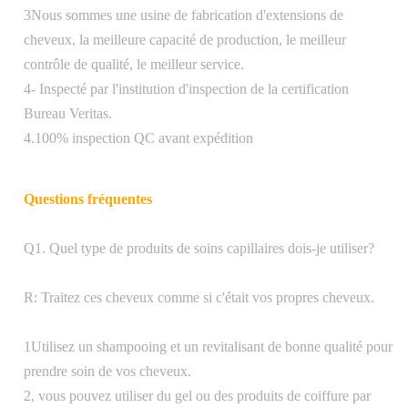
Conditions
3Nous sommes une usine de fabrication d'extensions de
de
cheveux, la meilleure capacité de production, le meilleur
Western Union, virement bancaire, PayPal
paiement
contrôle de qualité, le meilleur service.
4- Inspecté par l'institution d'inspection de la certification
Bureau Veritas.
4.100% inspection QC avant expédition
Envoyez les marchandises dans les 24
Livraison
Questions fréquentes
heures après réception du paiement
Q1. Quel type de produits de soins capillaires dois-je utiliser?
R: Traitez ces cheveux comme si c'était vos propres cheveux.
1Utilisez un shampooing et un revitalisant de bonne qualité pour
prendre soin de vos cheveux.
2, vous pouvez utiliser du gel ou des produits de coiffure par