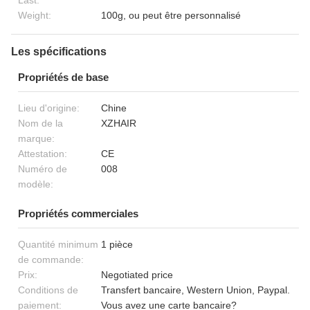
Last:
Weight:
100g, ou peut être personnalisé
Les spécifications
Propriétés de base
Lieu d'origine:
Chine
Nom de la
XZHAIR
marque:
Attestation:
CE
Numéro de
008
modèle:
Propriétés commerciales
Quantité minimum
1 pièce
de commande:
Prix:
Negotiated price
Conditions de
Transfert bancaire, Western Union, Paypal.
paiement:
Vous avez une carte bancaire?