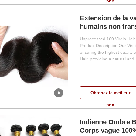
prix
Extension de la 
humains non tran
Remy Hair Weave 
Unprocessed 100 Virgin Hair
Body Wave Hair 
Product Description Our Virg
ensuring the highest quality 
Hair, providing a natural and .
Obtenez le meilleur
prix
Indienne Ombre 
Corps vague 100%