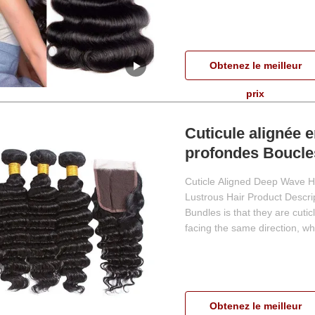
Obtenez le meilleur
prix
Cuticule alignée 
profondes Boucle
lâches pour des ch
Cuticle Aligned Deep Wave H
Lustrous Hair Product Descri
Bundles is that they are cutic
facing the same direction, whi
Obtenez le meilleur