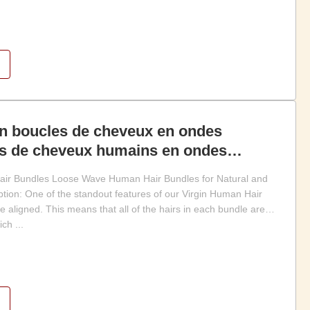
en boucles de cheveux en ondes
s de cheveux humains en ondes
eveux naturels et brillants
air Bundles Loose Wave Human Hair Bundles for Natural and
ption: One of the standout features of our Virgin Human Hair
le aligned. This means that all of the hairs in each bundle are
ch ...