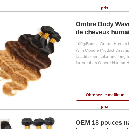
prix
Ombre Body Wave 
de cheveux humai
100g/Bundle Ombre Human Ha
With Closure Product Descri
to add some color and length
further than Ombre Human Hai
Obtenez le meilleur
prix
OEM 18 pouces na