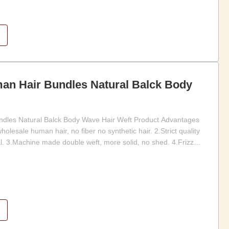
man Hair Bundles Natural Balck Body
ndles Natural Balck Body Wave Hair Weft Product Advantages
lesale human hair, no fiber no synthetic hair. 2.Strict quality
al. 3.Machine made double weft, more solid, no shed. 4.Frizzy