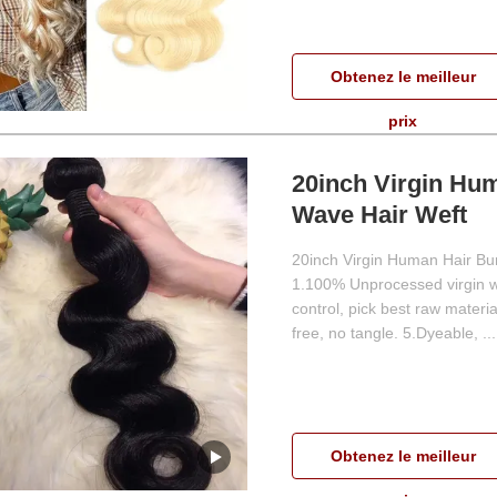
Obtenez le meilleur
prix
20inch Virgin Hu
Wave Hair Weft
20inch Virgin Human Hair Bu
1.100% Unprocessed virgin who
control, pick best raw materi
free, no tangle. 5.Dyeable, ...
Obtenez le meilleur