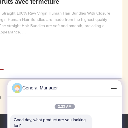
bruts avec fermeture
 Straight 100% Raw Virgin Human Hair Bundles With Closure
irgin Human Hair Bundles are made from the highest quality
The straight Hair Bundles are soft and smooth, providing a
appearance. ...
General Manager
Suivant
6
7
8
2:23 AM
Good day, what product are you looking 
for?