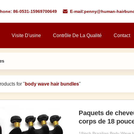
phone: 86-0531-15969700649
E-mail:
penny@human-hairbund
Visite D'usine
Contrôle De La Qualité
Contact
es
oducts for "
body wave hair bundles
"
Paquets de cheveu
corps de 18 pouc
Remy avec ferme
18inch Brazilian Body Wave 