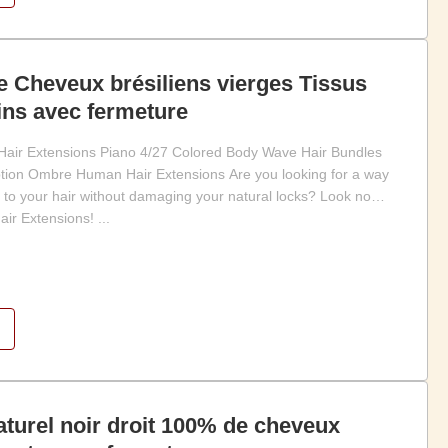
Cheveux brésiliens vierges Tissus
ns avec fermeture
ir Extensions Piano 4/27 Colored Body Wave Hair Bundles
ption Ombre Human Hair Extensions Are you looking for a way
 to your hair without damaging your natural locks? Look no
r Extensions! ...
turel noir droit 100% de cheveux