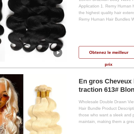
Application 1. Remy Human Ha
the highest quality hair exten
Remy Human Hair Bundles Wit
Obtenez le meilleur
prix
En gros Cheveux 
traction 613# Blo
cheveux ondulés
Wholesale Double Drawn Vie
Hair Bundle Product Descripti
those who want a sleek and p
maintain, making them a great