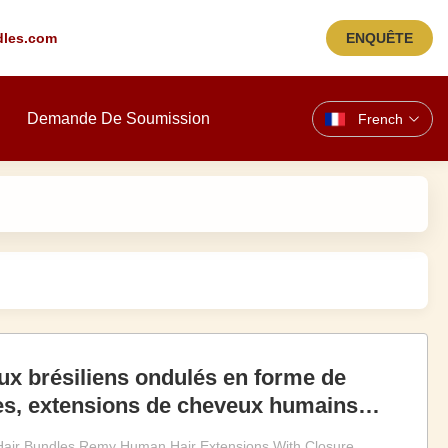
les.com
ENQUÊTE
Demande De Soumission
French
x brésiliens ondulés en forme de
es, extensions de cheveux humains
ture
Hair Bundles Remy Human Hair Extensions With Closure