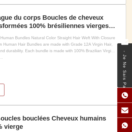
vague du corps Boucles de cheveux
sformées 100% brésiliennes vierges
Bundles Natural Raw Hair Extensions
 Human Bundles Natural Color Straight Hair Weft With Closure
Bundles
in Human Hair Bundles are made with Grade 12A Virgin Hair,
and durability. Each bundle is made with 100% Brazilian Virgin
- Je Ne Sais Pas.
..
Boucles bouclées Cheveux humains
 vierge