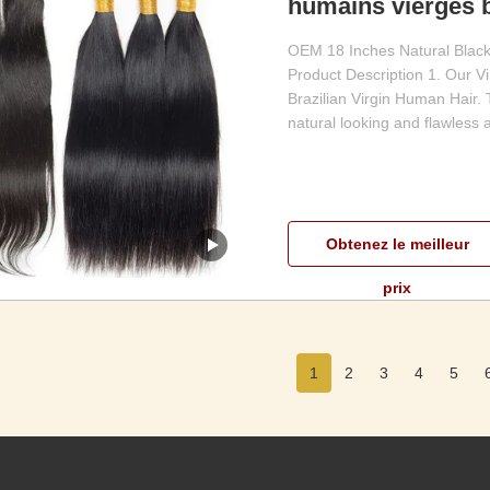
humains vierges 
OEM 18 Inches Natural Black
Product Description 1. Our V
Brazilian Virgin Human Hair. 
natural looking and flawless 
Obtenez le meilleur
prix
1
2
3
4
5