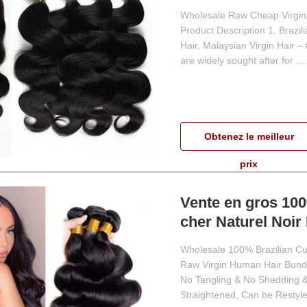
Wholesale Raw Cheap Virgin 
Product Description 1. Brazili
Hair, Malaysian Virgin Hair – 
are widely sought after for ...
Obtenez le meilleur
prix
Vente en gros 100
cher Naturel Noi
humains vierges 
Wholesale 100% Brazilian Cu
Raw Virgin Human Hair Bundle
No Tangling & No Shedding &
Straightened, Can be Restyle