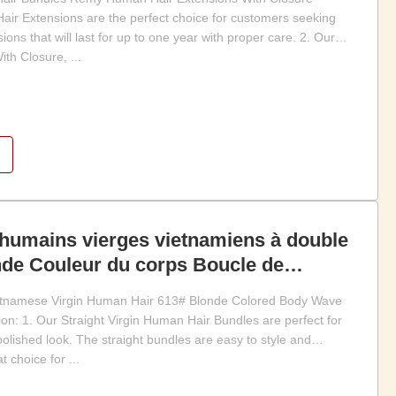
ir Extensions are the perfect choice for customers seeking
sions that will last for up to one year with proper care. 2. Our
h Closure, ...
humains vierges vietnamiens à double
nde Couleur du corps Boucle de
tnamese Virgin Human Hair 613# Blonde Colored Body Wave
on: 1. Our Straight Virgin Human Hair Bundles are perfect for
olished look. The straight bundles are easy to style and
 choice for ...