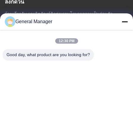
ลิงก์ด่วน
บ้าน
เกี่ยวกับเรา
ผลิตภัณฑ์
ติดต่อเรา
นโยบายความเป็นส่วนตัว
แผนผังเว็บไซต์
General Manager
12:30 PM
ติดต่อเรา
Good day, what product are you looking for?
ที่อยู่: ถนน Xingfu เขต Licheng เมือง Jinan จังหวัดชานดง
อีเมล:
penny@human-hairbundles.com
โทร: 0086-531-15969700649
สอบถามตอนนี้
ไม่ต้องห่วงที่จะส่งข้อสอบมาหาข้อมูลเพิ่มเติม
สอบถามตอนนี้