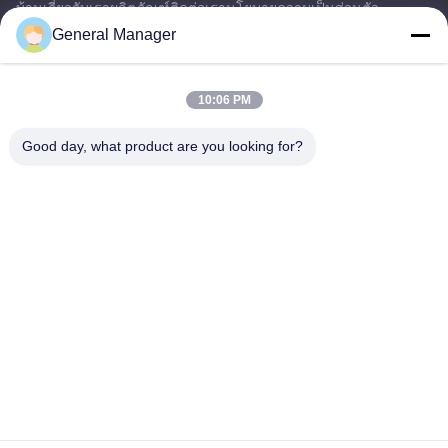
บ้าน
เกี่ยวกับเรา
ผลิตภัณฑ์
ติดต่อเรา
นโยบายความเป็นส่วนตัว
แผนผังเว็บไซต์
General Manager
10:06 PM
ติดต่อเรา
Good day, what product are you looking for?
ที่อยู่: ถนน Xingfu เขต Licheng เมือง Jinan จังหวัดชานดง
อีเมล:
penny@human-hairbundles.com
โทร: 0086-531-15969700649
สอบถามตอนนี้
ไม่ต้องห่วงที่จะส่งข้อสอบมาหาข้อมูลเพิ่มเติม
สอบถามตอนนี้