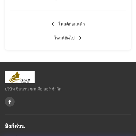
โพสต์ก่อนหน้า
โพสต์ถัดไป
บริษัท จี่หนาน ซวนจื่อ แฮร์ จำกัด
ลิงก์ด่วน