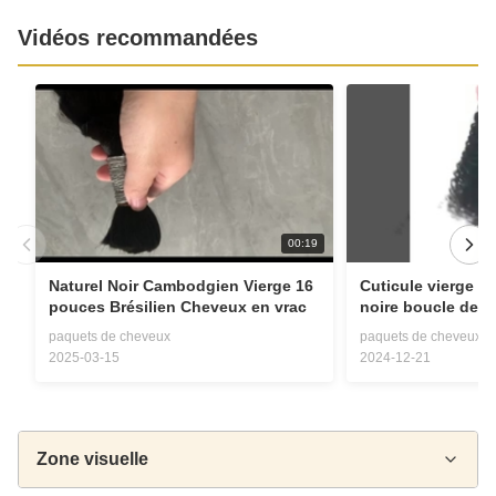
Vidéos recommandées
00:19
Naturel Noir Cambodgien Vierge 16
Cuticule vierge al
pouces Brésilien Cheveux en vrac
noire boucle de 
paquets de cheveux
paquets de cheveux
2025-03-15
2024-12-21
Zone visuelle