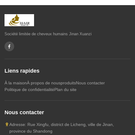
Toutes les vidéos
Perruque
Société limitée de cheveux humains Jinan Xuanzi
paquets de cheveux
fermeture des cheveux
Le volume de cheveux
Liens rapides
Boucle de cheveux humains brésiliens
À la maison
À propos de nous
produits
Nous contacter
Politique de confidentialité
Plan du site
Autres vidéos
Nous contacter
Adresse: Rue Xingfu, district de Licheng, ville de Jinan,
province du Shandong