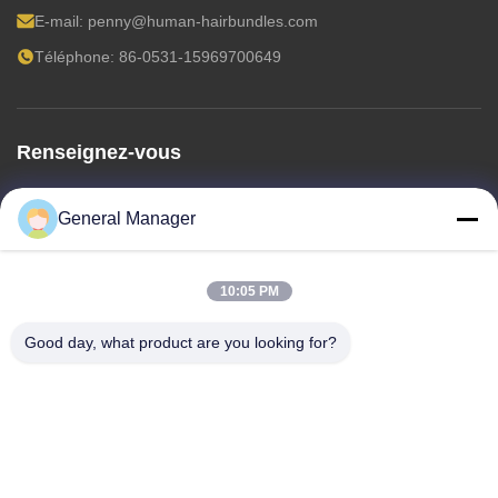
E-mail:
penny@human-hairbundles.com
Téléphone: 86-0531-15969700649
Renseignez-vous
N'hésitez pas à nous envoyer une demande de renseignements
General Manager
pour plus d'informations.
Renseignez-vous
10:05 PM
Good day, what product are you looking for?
Copyright © 2024-2026
Jinan Xuanzi Human Hair Limited Company
. Tous
droits réservés..