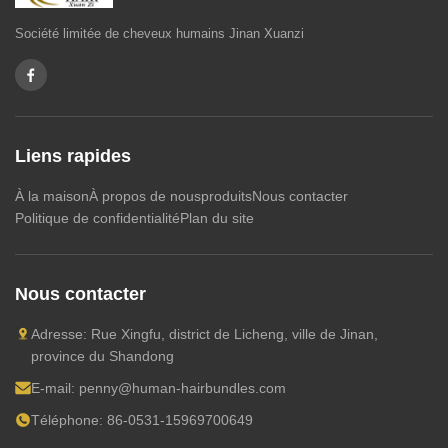
Société limitée de cheveux humains Jinan Xuanzi
paquets de cheveux
fermeture des cheveux
Le volume de cheveux
Liens rapides
Boucle de cheveux humains brésiliens
À la maison
À propos de nous
produits
Nous contacter
Politique de confidentialité
Plan du site
Autres vidéos
Nous contacter
Adresse: Rue Xingfu, district de Licheng, ville de Jinan,
province du Shandong
E-mail:
penny@human-hairbundles.com
Téléphone: 86-0531-15969700649