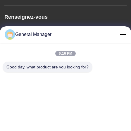
Renseignez-vous
N'hésitez pas à nous envoyer une demande de renseignements
General Manager
pour plus d'informations.
Renseignez-vous
6:16 PM
Good day, what product are you looking for?
Copyright © 2024-2026
Jinan Xuanzi Human Hair Limited Company
. Tous
droits réservés..