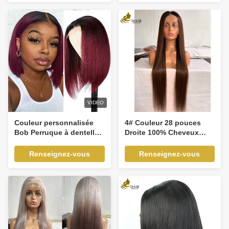
humaine
VIDEO
Couleur personnalisée
4# Couleur 28 pouces
Bob Perruque à dentelle
Droite 100% Cheveux
frontale 100% cheveux
humains vierges 13*4
humains brésiliens
Frontale dentelle
Renseignez-vous
Renseignez-vous
Perruque à dentelle
Cheveux humains
dentelle Perruque