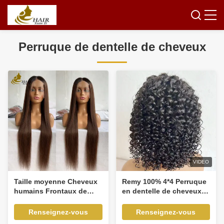
Perruque de dentelle de cheveux
VIDEO
Taille moyenne Cheveux
Remy 100% 4*4 Perruque
humains Frontaux de
en dentelle de cheveux
dentelle Perruques 14
humains courte boucle
"-30" Longueur des
naturelle noire Perruque
Renseignez-vous
Renseignez-vous
cheveux prêts à expédier
avant en dentelle