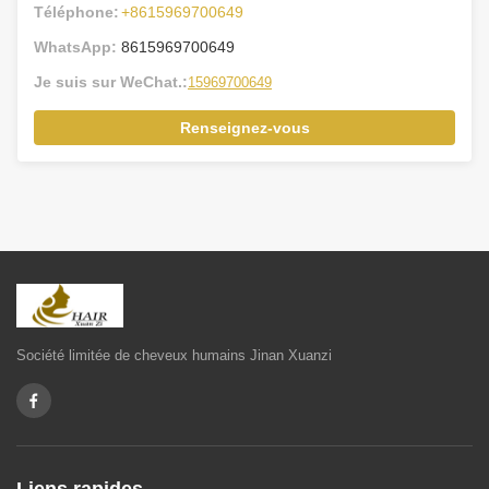
Téléphone:
+8615969700649
WhatsApp:
8615969700649
Je suis sur WeChat.:
15969700649
Renseignez-vous
Société limitée de cheveux humains Jinan Xuanzi