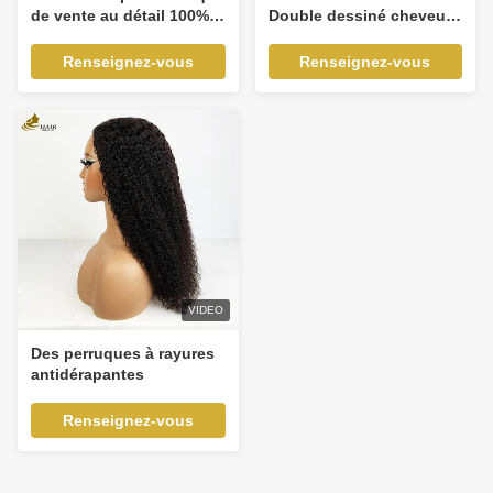
de vente au détail 100%
Double dessiné cheveux
cuticule alignée droite
vierges perruque dentelle
naturel cheveux noirs
droite avant cheveux
Renseignez-vous
Renseignez-vous
humains dentelle
humains perruque
perruque
VIDEO
Des perruques à rayures
antidérapantes
Renseignez-vous