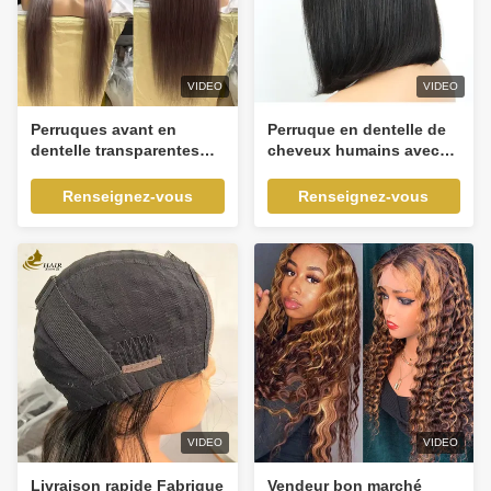
VIDEO
VIDEO
Perruques avant en
Perruque en dentelle de
dentelle transparentes
cheveux humains avec
gris argenté en
dessus en soie, cheveux
promotion, lisses, 100%
humains vierges
Renseignez-vous
Renseignez-vous
cheveux humains
brésiliens raides pour
vierges, perruques en
femmes
dentelle complètes pour
femmes noires
VIDEO
VIDEO
Livraison rapide Fabrique
Vendeur bon marché